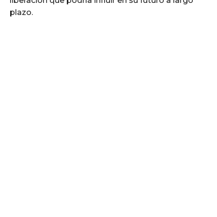
liberación que podría influir en su futuro a largo
plazo.