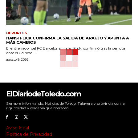
DEPORTES
HANSI FLICK CONFIRMA LA SALIDA DE ARAÚJO Y APUNTA A
MÁS CAMBIOS
El entrenador del FC Barcelona, Hansi Flick, confirmó tras la derrota
ante el Udinese...
agosto 9, 2026
ElDiariodeToledo.com
Siempre informando. Noticias de Toledo, Talavera y provincia con la
rigurosidad y cercanía que merecen.
Aviso legal
Política de Privacidad