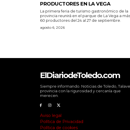
PRODUCTORES EN LA VEGA
La primera feria de turismo gastronómico de la
provincia reunirá en el parque de La Vega a má
60 productores del 24 al 27 de septiembre.
agosto 6, 2026
ElDiariodeToledo.com
Siempre informando. Noticias de Toledo, Talave
provincia con la rigurosidad y cercanía que
merecen.
Aviso legal
Política de Privacidad
Política de cookies