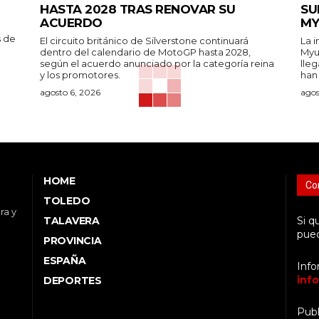
HASTA 2028 TRAS RENOVAR SU
SU
ACUERDO
MY
s de
El circuito británico de Silverstone continuará
La 
dentro del calendario de MotoGP hasta 2028,
Myu
según el acuerdo anunciado por la categoría reina
lleg
y los promotores.
han
agosto 6, 2026
agos
HOME
Co
TOLEDO
ra y
TALAVERA
Si q
pued
PROVINCIA
ESPAÑA
Info
inf
DEPORTES
Publ