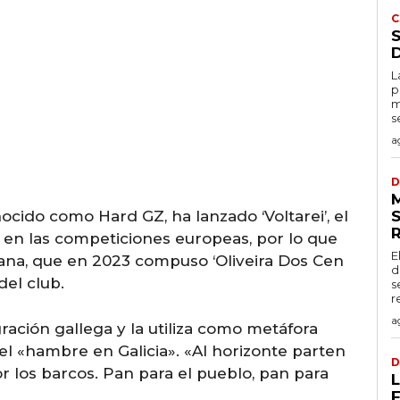
C
L
p
m
s
a
D
ocido como Hard GZ, ha lanzado ‘Voltarei’, el
 en las competiciones europeas, por lo que
E
ngana, que en 2023 compuso ‘Oliveira Dos Cen
d
del club.
s
r
a
ración gallega y la utiliza como metáfora
l «hambre en Galicia». «Al horizonte parten
D
or los barcos. Pan para el pueblo, pan para
L