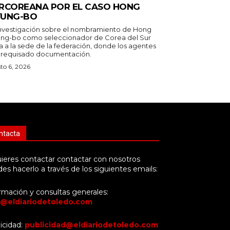
RCOREANA POR EL CASO HONG
UNG-BO
investigación sobre el nombramiento de Hong
ng-bo como seleccionador de Corea del Sur
a a la sede de la federación, donde los agentes
 requisado documentación.
to 6, 2026
ntacta
uieres contactar contactar con nosotros
es hacerlo a través de los siguientes emails:
rmación y consultas generales:
o@eldiariodetoledo.com
icidad:
publicidad@eldiariodetoledo.com