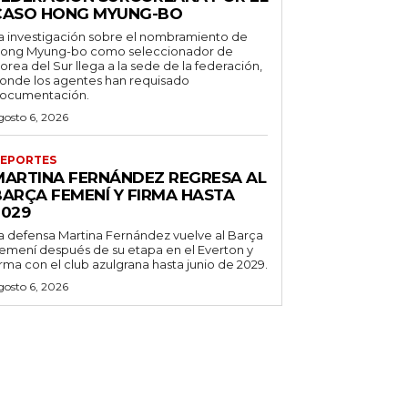
CASO HONG MYUNG-BO
a investigación sobre el nombramiento de
ong Myung-bo como seleccionador de
orea del Sur llega a la sede de la federación,
onde los agentes han requisado
ocumentación.
gosto 6, 2026
EPORTES
MARTINA FERNÁNDEZ REGRESA AL
BARÇA FEMENÍ Y FIRMA HASTA
2029
a defensa Martina Fernández vuelve al Barça
emení después de su etapa en el Everton y
irma con el club azulgrana hasta junio de 2029.
gosto 6, 2026