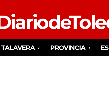
DiariodeTol
TALAVERA
PROVINCIA
E