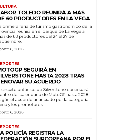
ULTURA
SABOR TOLEDO REUNIRÁ A MÁS
DE 60 PRODUCTORES EN LA VEGA
a primera feria de turismo gastronómico de la
rovincia reunirá en el parque de La Vega a
ás de 60 productores del 24 al 27 de
eptiembre.
gosto 6, 2026
EPORTES
MOTOGP SEGUIRÁ EN
SILVERSTONE HASTA 2028 TRAS
RENOVAR SU ACUERDO
l circuito británico de Silverstone continuará
entro del calendario de MotoGP hasta 2028,
egún el acuerdo anunciado por la categoría
eina y los promotores.
gosto 6, 2026
EPORTES
A POLICÍA REGISTRA LA
FEDERACIÓN SURCOREANA POR EL