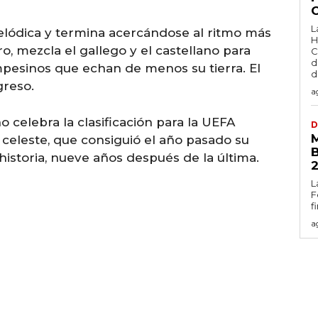
L
lódica y termina acercándose al ritmo más
H
o, mezcla el gallego y el castellano para
C
d
pesinos que echan de menos su tierra. El
d
greso.
a
 celebra la clasificación para la UEFA
D
celeste, que consiguió el año pasado su
historia, nueve años después de la última.
L
F
f
a