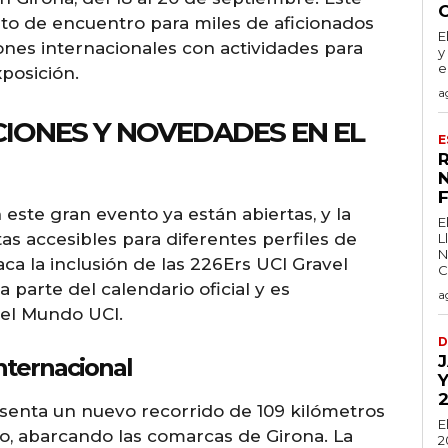
nto de encuentro para miles de aficionados
E
nes internacionales con actividades para
y
e
posición.
a
CIONES Y NOVEDADES EN EL
E
R
N
 este gran evento ya están abiertas, y la
E
s accesibles para diferentes perfiles de
L
N
aca la inclusión de las 226Ers UCI Gravel
C
 parte del calendario oficial y es
a
del Mundo UCI.
D
J
nternacional
Y
esenta un nuevo recorrido de 109 kilómetros
E
o, abarcando las comarcas de Girona. La
2