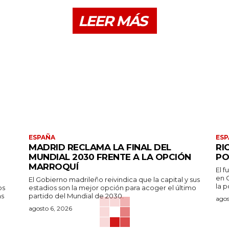
LEER MÁS
ESPAÑA
ESP
MADRID RECLAMA LA FINAL DEL
RI
MUNDIAL 2030 FRENTE A LA OPCIÓN
PO
MARROQUÍ
El f
en G
El Gobierno madrileño reivindica que la capital y sus
la 
os
estadios son la mejor opción para acoger el último
as
partido del Mundial de 2030.
agos
agosto 6, 2026