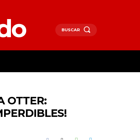
edo
BUSCAR
SPAÑA
DEPORTES
MORE
A OTTER:
MPERDIBLES!