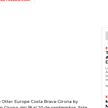
E
L
A
l
i
a
E
 Otter Europe Costa Brava-Girona by
n Girona, del 18 al 20 de septiembre. Este