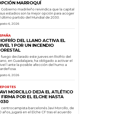
OPCIÓN MARROQUÍ
l Gobierno madrileño reivindica que la capital
 sus estadios son la mejor opción para acoger
l último partido del Mundial de 2030.
gosto 6, 2026
SPAÑA
IOFRÍO DEL LLANO ACTIVA EL
IVEL 1 POR UN INCENDIO
FORESTAL
l fuego declarado este jueves en Riofrío del
lano, en Guadalajara, ha obligado a activar el
ivel 1 ante la posible afección del humo a
ardeñosa.
gosto 6, 2026
EPORTES
AVI MORCILLO DEJA EL ATLÉTICO
 FIRMA POR EL ELCHE HASTA
2030
l centrocampista barcelonés Javi Morcillo, de
0 años, jugará en el Elche CF tras el acuerdo