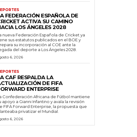
EPORTES
LA FEDERACIÓN ESPAÑOLA DE
CRICKET ACTIVA SU CAMINO
HACIA LOS ÁNGELES 2028
a nueva Federación Española de Cricket ya
iene sus estatutos publicados en el BOE y
repara su incorporación al COE ante la
legada del deporte a Los Ángeles 2028.
gosto 6, 2026
EPORTES
LA CAF RESPALDA LA
ACTUALIZACIÓN DE FIFA
FORWARD ENTERPRISE
a Confederación Africana de Fútbol mantiene
u apoyo a Gianni Infantino y avala la revisión
e FIFA Forward Enterprise, la propuesta que
lanteaba privatizar el Mundial.
gosto 6, 2026