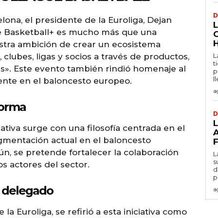
D
ona, el presidente de la Euroliga, Dejan
e Basketball+ es mucho más que una
estra ambición de crear un ecosistema
clubes, ligas y socios a través de productos,
L
t
as». Este evento también rindió homenaje al
p
l
rente en el baloncesto europeo.
a
forma
D
iativa surge con una filosofía centrada en el
agmentación actual en el baloncesto
n, se pretende fortalecer la colaboración
L
s
os actores del sector.
d
p
o delegado
a
a Euroliga, se refirió a esta iniciativa como