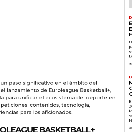
D
U
j
e
B
a
D
 un paso significativo en el ámbito del
el lanzamiento de Euroleague Basketball+,
a para unificar el ecosistema del deporte en
E
peticiones, contenidos, tecnología,
2
M
encias para los aficionados.
v
N
ROLEAGUE BASKETBALL+
a