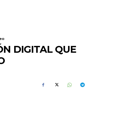
peo
N DIGITAL QUE
O