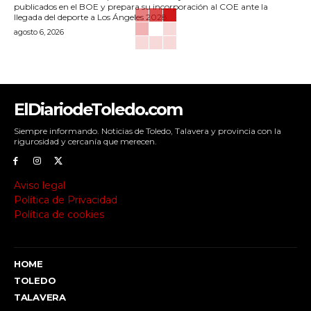
publicados en el BOE y prepara su incorporación al COE ante la
llegada del deporte a Los Ángeles 2028.
agosto 6, 2026
ElDiariodeToledo.com
Siempre informando. Noticias de Toledo, Talavera y provincia con la
rigurosidad y cercanía que merecen.
Aviso legal
Política de Privacidad
Política de cookies
HOME
TOLEDO
TALAVERA