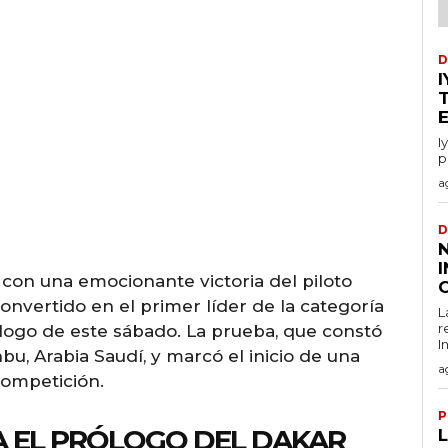
D
I
p
a
D
con una emocionante victoria del piloto
C
onvertido en el primer líder de la categoría
L
r
logo de este sábado. La prueba, que constó
I
bu, Arabia Saudí, y marcó el inicio de una
a
competición.
P
A EL PRÓLOGO DEL DAKAR