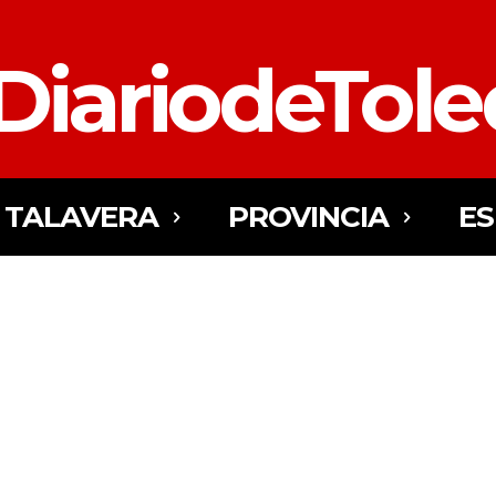
DiariodeTol
TALAVERA
PROVINCIA
E