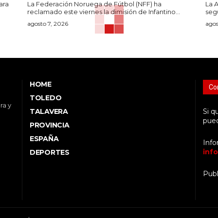
ara
La Federación Noruega de Fútbol (NFF) ha
La A
reclamado este viernes la dimisión de Infantino...
seg
agosto 7, 2026
agos
HOME
Co
TOLEDO
ra y
TALAVERA
Si q
pued
PROVINCIA
ESPAÑA
Info
inf
DEPORTES
Publ