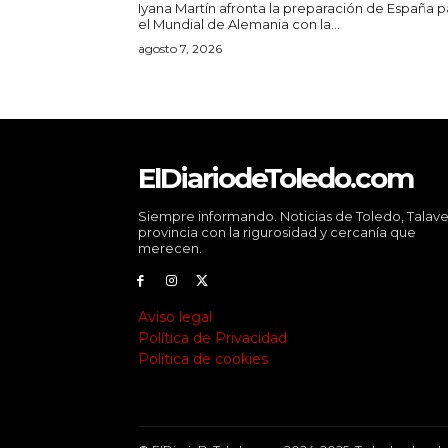
Iyana Martín afronta la preparación de España p
el Mundial de Alemania con la...
agosto 7, 2026
ElDiariodeToledo.com
Siempre informando. Noticias de Toledo, Talave
provincia con la rigurosidad y cercanía que
merecen.
Aviso legal
Política de Privacidad
Política de cookies