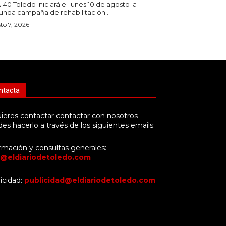
-40 Toledo iniciará el lunes 10 de agosto la
unda campaña de rehabilitación...
to 7, 2026
ntacta
uieres contactar contactar con nosotros
es hacerlo a través de los siguientes emails:
rmación y consultas generales:
o@eldiariodetoledo.com
icidad:
publicidad@eldiariodetoledo.com