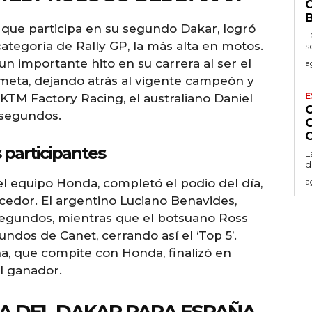
 que participa en su segundo Dakar, logró
L
categoría de Rally GP, la más alta en motos.
s
 un importante hito en su carrera al ser el
a
 meta, dejando atrás al vigente campeón y
E
TM Factory Racing, el australiano Daniel
 segundos.
 participantes
L
d
l equipo Honda, completó el podio del día,
a
cedor. El argentino Luciano Benavides,
 segundos, mientras que el botsuano Ross
ndos de Canet, cerrando así el ‘Top 5’.
a, que compite con Honda, finalizó en
l ganador.
IA DEL DAKAR PARA ESPAÑA