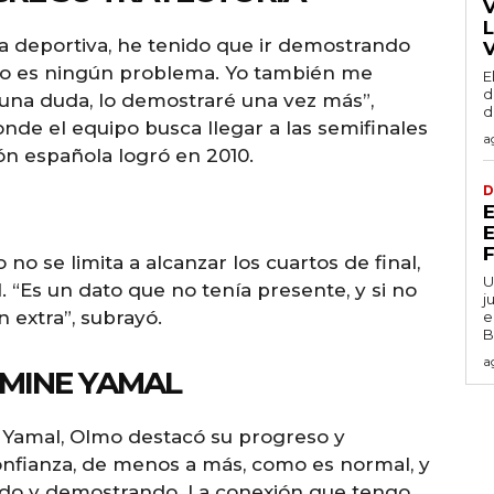
a deportiva, he tenido que ir demostrando
no es ningún problema. Yo también me
E
d
guna duda, lo demostraré una vez más”,
d
de el equipo busca llegar a las semifinales
a
ión española logró en 2010.
D
 no se limita a alcanzar los cuartos de final,
U
. “Es un dato que no tenía presente, y si no
j
 extra”, subrayó.
e
B
a
AMINE YAMAL
Yamal, Olmo destacó su progreso y
onfianza, de menos a más, como es normal, y
do y demostrando. La conexión que tengo