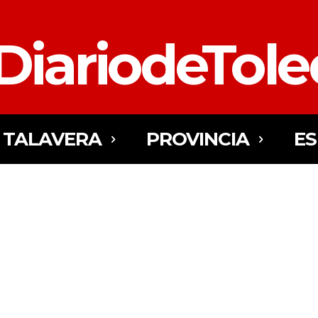
DiariodeTol
TALAVERA
PROVINCIA
E