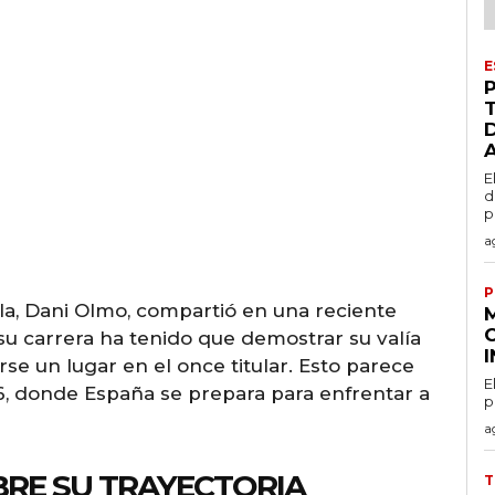
E
E
d
p
a
P
ola, Dani Olmo, compartió en una reciente
su carrera ha tenido que demostrar su valía
e un lugar en el once titular. Esto parece
E
6, donde España se prepara para enfrentar a
p
a
RE SU TRAYECTORIA
T