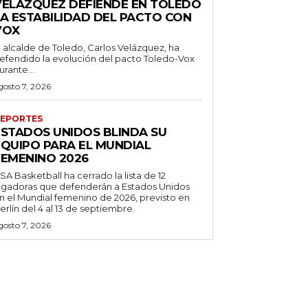
VELÁZQUEZ DEFIENDE EN TOLEDO
LA ESTABILIDAD DEL PACTO CON
VOX
l alcalde de Toledo, Carlos Velázquez, ha
efendido la evolución del pacto Toledo-Vox
urante...
gosto 7, 2026
EPORTES
ESTADOS UNIDOS BLINDA SU
EQUIPO PARA EL MUNDIAL
FEMENINO 2026
SA Basketball ha cerrado la lista de 12
ugadoras que defenderán a Estados Unidos
n el Mundial femenino de 2026, previsto en
erlín del 4 al 13 de septiembre.
gosto 7, 2026