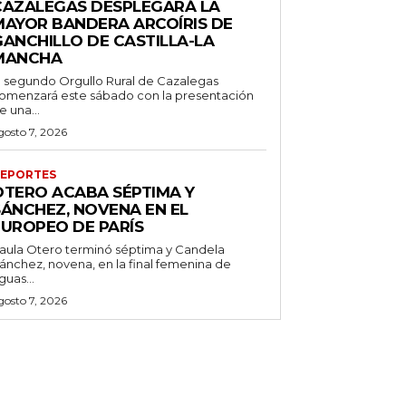
CAZALEGAS DESPLEGARÁ LA
MAYOR BANDERA ARCOÍRIS DE
GANCHILLO DE CASTILLA-LA
MANCHA
l segundo Orgullo Rural de Cazalegas
omenzará este sábado con la presentación
e una...
gosto 7, 2026
EPORTES
OTERO ACABA SÉPTIMA Y
SÁNCHEZ, NOVENA EN EL
EUROPEO DE PARÍS
aula Otero terminó séptima y Candela
ánchez, novena, en la final femenina de
guas...
gosto 7, 2026