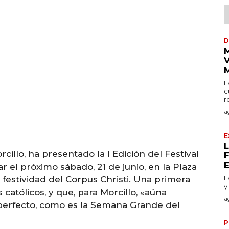
D
V
L
c
r
a
E
cillo, ha presentado la I Edición del Festival
ar el próximo sábado, 21 de junio, en la Plaza
L
festividad del Corpus Christi. Una primera
y
 católicos, y que, para Morcillo, «aúna
a
perfecto, como es la Semana Grande del
P