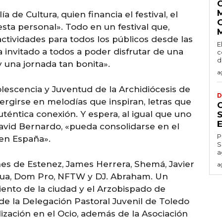
a de Cultura, quien financia el festival, el
esta personal». Todo en un festival que,
ctividades para todos los públicos desde las
E
a invitado a todos a poder disfrutar de una
c
d
 una jornada tan bonita».
a
lescencia y Juventud de la Archidiócesis de
D
ergirse en melodías que inspiran, letras que
éntica conexión. Y espera, al igual que uno
avid Bernardo, «pueda consolidarse en el
P
 en España».
S
a
ones de Estenez, James Herrera, Shemá, Javier
a
a Rua, Dom Pro, NFTW y DJ. Abraham. Un
ento de la ciudad y el Arzobispado de
de la Delegación Pastoral Juvenil de Toledo
ización en el Ocio, además de la Asociación