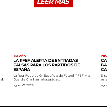
LEER MÁS
ESPAÑA
PRO
LA RFEF ALERTA DE ENTRADAS
CA
FALSAS PARA LOS PARTIDOS DE
BA
ESPAÑA
CA
La Real Federación Española de Fútbol (RFEF) y la
El 
al,
Guardia Civil han reforzado su...
est
agosto 7, 2026
agos