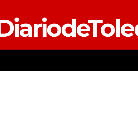
DiariodeTol
TALAVERA
PROVINCIA
E