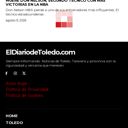
MUERE DON NELSON, SEGUNDO TÉCNICO CON MÁS
VICTORIAS EN LA NBA
Don Nelson NBA pierde a uno de sus entrenadores más influyentes. El
técnico estadounidense...
agosto 9, 2026
ElDiariodeToledo.com
Siempre informando. Noticias de Toledo, Talavera y provincia con la
rigurosidad y cercanía que merecen.
Aviso legal
Política de Privacidad
Política de cookies
HOME
TOLEDO