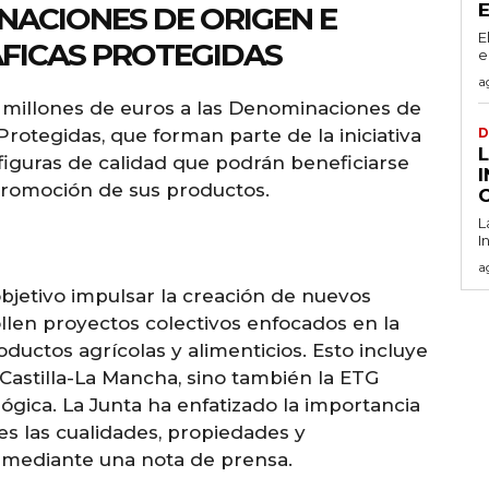
ACIONES DE ORIGEN E
E
FICAS PROTEGIDAS
e
a
1,5 millones de euros a las Denominaciones de
rotegidas, que forman parte de la iniciativa
D
L
s figuras de calidad que podrán beneficiarse
promoción de sus productos.
L
I
a
bjetivo impulsar la creación de nuevos
len proyectos colectivos enfocados en la
ductos agrícolas y alimenticios. Esto incluye
e Castilla-La Mancha, sino también la ETG
ógica. La Junta ha enfatizado la importancia
s las cualidades, propiedades y
, mediante una nota de prensa.