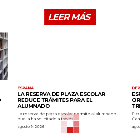
LEER MÁS
ESPAÑA
DE
LA RESERVA DE PLAZA ESCOLAR
ES
O
REDUCE TRÁMITES PARA EL
OR
ALUMNADO
TR
La reserva de plaza escolar permite al alumnado
El t
que la ha solicitado a través...
Cam
agosto 9, 2026
agos