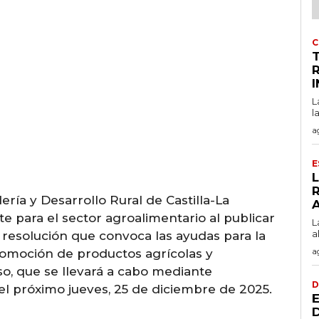
C
L
l
a
E
ería y Desarrollo Rural de Castilla-La
 para el sector agroalimentario al publicar
L
a
na resolución que convoca las ayudas para la
a
romoción de productos agrícolas y
so, que se llevará a cabo mediante
D
el próximo jueves, 25 de diciembre de 2025.