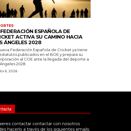
PORTES
 FEDERACIÓN ESPAÑOLA DE
ICKET ACTIVA SU CAMINO HACIA
S ÁNGELES 2028
nueva Federación Española de Cricket ya tiene
 estatutos publicados en el BOE y prepara su
orporación al COE ante la llegada del deporte a
 Ángeles 2028.
to 6, 2026
ntacta
uieres contactar contactar con nosotros
es hacerlo a través de los siguientes emails: