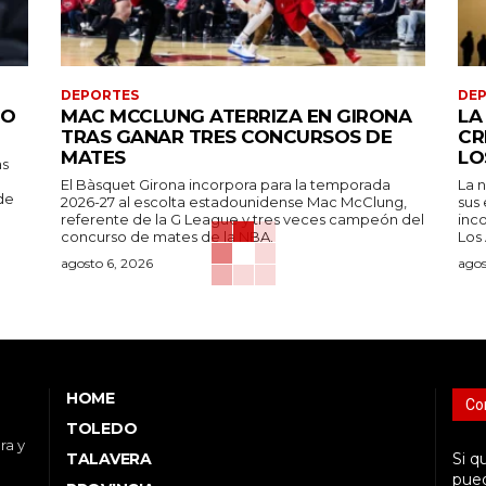
DEPORTES
DE
PO
MAC MCCLUNG ATERRIZA EN GIRONA
LA
TRAS GANAR TRES CONCURSOS DE
CR
MATES
LO
as
El Bàsquet Girona incorpora para la temporada
La 
 de
2026-27 al escolta estadounidense Mac McClung,
sus
referente de la G League y tres veces campeón del
inc
concurso de mates de la NBA.
Los
agosto 6, 2026
agos
HOME
Co
TOLEDO
ra y
TALAVERA
Si q
pued