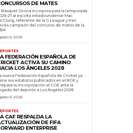
CONCURSOS DE MATES
l Bàsquet Girona incorpora para la temporada
026-27 al escolta estadounidense Mac
cClung, referente de la G League y tres
eces campeón del concurso de mates de la
BA.
gosto 6, 2026
EPORTES
LA FEDERACIÓN ESPAÑOLA DE
CRICKET ACTIVA SU CAMINO
HACIA LOS ÁNGELES 2028
a nueva Federación Española de Cricket ya
iene sus estatutos publicados en el BOE y
repara su incorporación al COE ante la
legada del deporte a Los Ángeles 2028.
gosto 6, 2026
EPORTES
LA CAF RESPALDA LA
ACTUALIZACIÓN DE FIFA
FORWARD ENTERPRISE