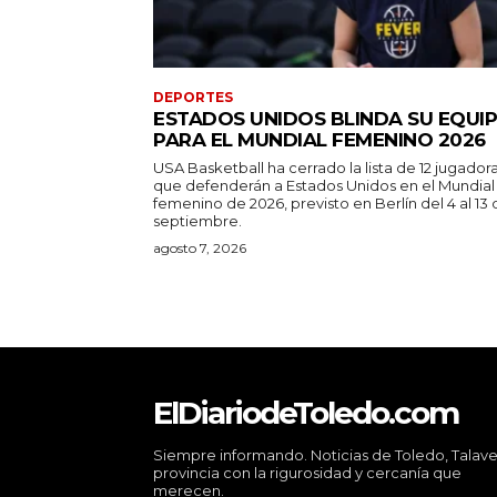
DEPORTES
ESTADOS UNIDOS BLINDA SU EQUI
PARA EL MUNDIAL FEMENINO 2026
USA Basketball ha cerrado la lista de 12 jugador
que defenderán a Estados Unidos en el Mundial
femenino de 2026, previsto en Berlín del 4 al 13
septiembre.
agosto 7, 2026
ElDiariodeToledo.com
Siempre informando. Noticias de Toledo, Talave
provincia con la rigurosidad y cercanía que
merecen.