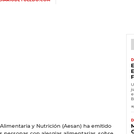
D
U
j
e
B
a
D
limentaria y Nutrición (Aesan) ha emitido
las personas con alergias alimentarias, sobre