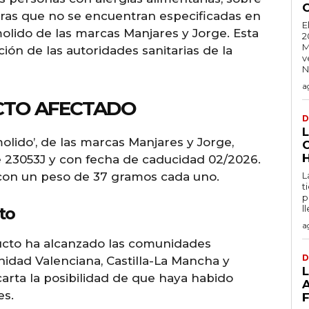
dras que no se encuentran especificadas en
E
molido de las marcas Manjares y Jorge. Esta
2
M
ción de las autoridades sanitarias de la
v
N
a
CTO AFECTADO
D
olido’, de las marcas Manjares y Jorge,
 23053J y con fecha de caducidad 02/2026.
 con un peso de 37 gramos cada uno.
L
t
p
l
to
a
oducto ha alcanzado las comunidades
D
dad Valenciana, Castilla-La Mancha y
arta la posibilidad de que haya habido
es.