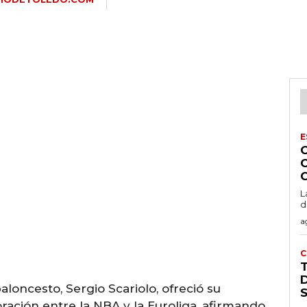
E
L
d
a
C
D
loncesto, Sergio Scariolo, ofreció su
ración entre la NBA y la Euroliga, afirmando