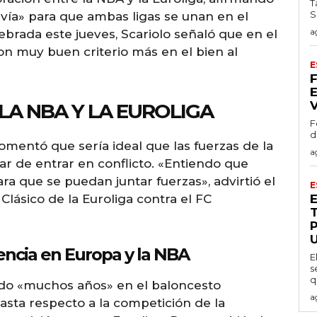
T
S
vía» para que ambas ligas se unan en el
a
ebrada este jueves, Scariolo señaló que en el
on muy buen criterio más en el bien al
E
LA NBA Y LA EUROLIGA
F
d
omentó que sería ideal que las fuerzas de la
a
ar de entrar en conflicto. «Entiendo que
a que se puedan juntar fuerzas», advirtió el
E
Clásico de la Euroliga contra el FC
encia en Europa y la NBA
E
s
q
sado «muchos años» en el baloncesto
a
sta respecto a la competición de la