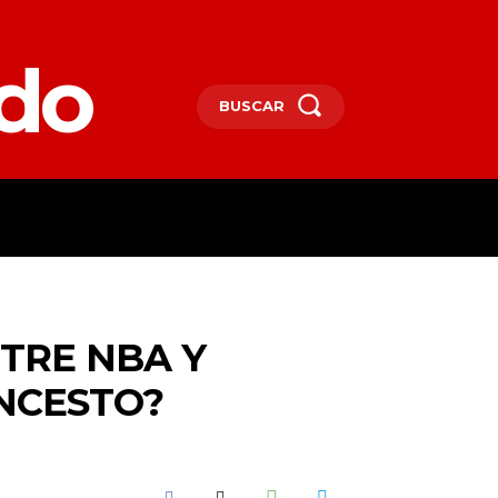
edo
BUSCAR
SPAÑA
DEPORTES
MORE
NTRE NBA Y
NCESTO?