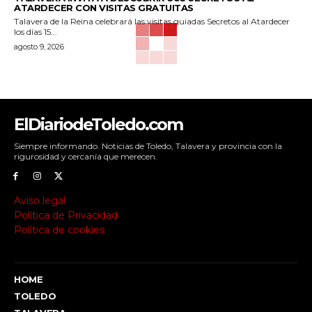
ATARDECER CON VISITAS GRATUITAS
Talavera de la Reina celebrará las visitas guiadas Secretos al Atardecer
los días 15...
agosto 9, 2026
ElDiariodeToledo.com
Siempre informando. Noticias de Toledo, Talavera y provincia con la
rigurosidad y cercanía que merecen.
Aviso legal
Política de Privacidad
Política de cookies
HOME
TOLEDO