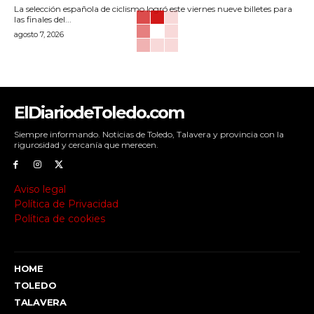
La selección española de ciclismo logró este viernes nueve billetes para
las finales del...
agosto 7, 2026
ElDiariodeToledo.com
Siempre informando. Noticias de Toledo, Talavera y provincia con la
rigurosidad y cercanía que merecen.
Aviso legal
Política de Privacidad
Política de cookies
HOME
TOLEDO
TALAVERA