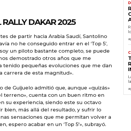
D
 RALLY DAKAR 2025
R
l
tes de partir hacia Arabia Saudí, Santolino
a
vía no he conseguido entrar en el ‘Top 5’,
 soy un piloto bastante completo, se puede
C
hemos demostrado otros años que me
ha tenido pequeñas evoluciones que me dan
na carrera de esta magnitud».
L
l
to de Guijuelo admitió que, aunque «quizás»
a
el terreno», cuenta con un buen ritmo en
 en su experiencia, siendo este su octavo
bien, más allá del resultado, y sufrir lo
enas sensaciones que me permitan volver a
ien, espero acabar en un ‘Top 5′», subrayó.