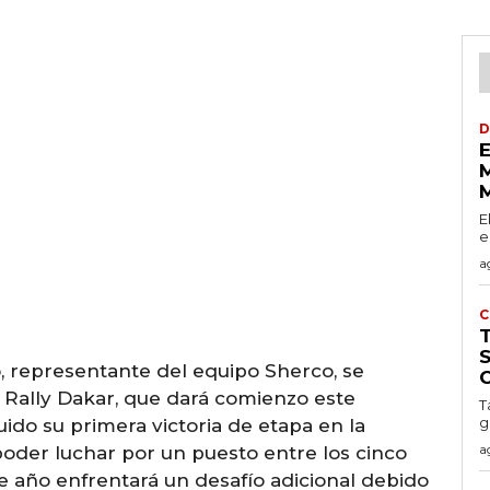
D
E
E
e
a
C
o, representante del equipo Sherco, se
l Rally Dakar, que dará comienzo este
T
g
do su primera victoria de etapa en la
a
poder luchar por un puesto entre los cinco
 año enfrentará un desafío adicional debido