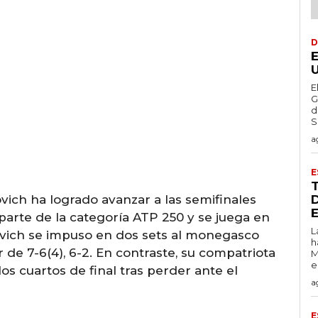
D
E
G
d
S
a
E
vich ha logrado avanzar a las semifinales
parte de la categoría ATP 250 y se juega en
L
dovich se impuso en dos sets al monegasco
h
de 7-6(4), 6-2. En contraste, su compatriota
M
e
 cuartos de final tras perder ante el
a
E