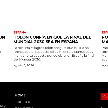
ESPAÑA
ESP
UN
TOLÓN CONFÍA EN QUE LA FINAL DEL
PO
MUNDIAL 2030 SEA EN ESPAÑA
MA
La ministra Milagros Tolón asegura que la FIFA ha
Pab
o
rechazado el supuesto ofrecimiento a Marruecos y
tor
mantiene su apuesta por celebrar en España la final
Mar
del Mundial 2030.
acu
agosto 5, 2026
agos
HOME
Co
TOLEDO
ra y