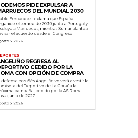
PODEMOS PIDE EXPULSAR A
MARRUECOS DEL MUNDIAL 2030
ablo Fernández reclama que España
rganice el torneo de 2030 junto a Portugal y
xcluya a Marruecos, mientras Sumar plantea
evisar el acuerdo desde el Congreso.
gosto 5, 2026
EPORTES
ANGELIÑO REGRESA AL
DEPORTIVO CEDIDO POR LA
ROMA CON OPCIÓN DE COMPRA
l defensa coruñés Angeliño volverá a vestir la
amiseta del Deportivo de La Coruña la
róxima campaña, cedido por la AS Roma
asta junio de 2027.
gosto 5, 2026