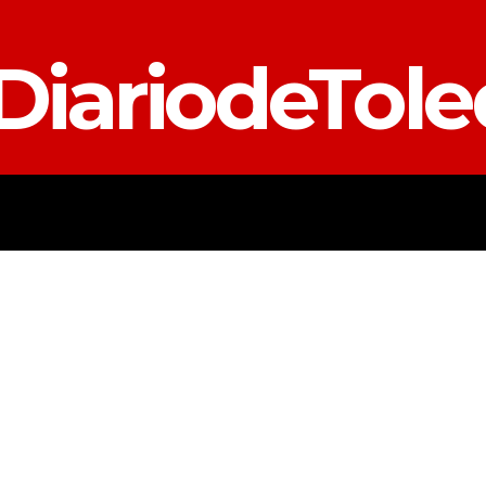
DiariodeTol
TALAVERA
PROVINCIA
E