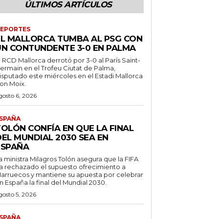
ÚLTIMOS ARTÍCULOS
EPORTES
EL MALLORCA TUMBA AL PSG CON
UN CONTUNDENTE 3-0 EN PALMA
l RCD Mallorca derrotó por 3-0 al París Saint-
ermain en el Trofeu Ciutat de Palma,
isputado este miércoles en el Estadi Mallorca
on Moix.
gosto 6, 2026
SPAÑA
TOLÓN CONFÍA EN QUE LA FINAL
DEL MUNDIAL 2030 SEA EN
ESPAÑA
a ministra Milagros Tolón asegura que la FIFA
a rechazado el supuesto ofrecimiento a
arruecos y mantiene su apuesta por celebrar
n España la final del Mundial 2030.
gosto 5, 2026
SPAÑA