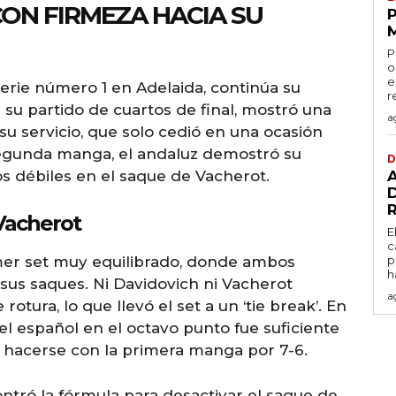
ON FIRMEZA HACIA SU
P
o
e
serie número 1 en Adelaida, continúa su
r
 su partido de cuartos de final, mostró una
a
su servicio, que solo cedió en una ocasión
segunda manga, el andaluz demostró su
D
os débiles en el saque de Vacherot.
 Vacherot
E
c
er set muy equilibrado, donde ambos
p
h
sus saques. Ni Davidovich ni Vacherot
a
tura, lo que llevó el set a un ‘tie break’. En
del español en el octavo punto fue suficiente
y hacerse con la primera manga por 7-6.
ntró la fórmula para desactivar el saque de