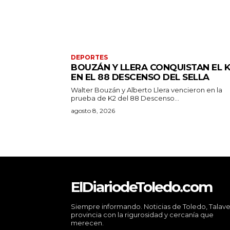
DEPORTES
BOUZÁN Y LLERA CONQUISTAN EL 
EN EL 88 DESCENSO DEL SELLA
Walter Bouzán y Alberto Llera vencieron en la
prueba de K2 del 88 Descenso...
agosto 8, 2026
ElDiariodeToledo.com
Siempre informando. Noticias de Toledo, Talave
provincia con la rigurosidad y cercanía que
merecen.