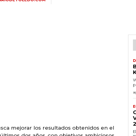
D
K
W
p
a
E
C
usca mejorar los resultados obtenidos en el
E
 últimos dos años, con objetivos ambiciosos