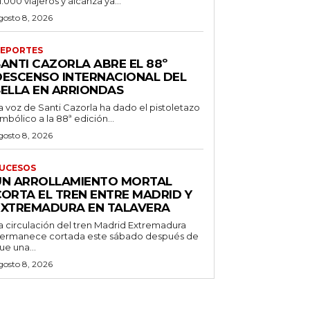
11.000 viajeros y alcanza ya...
gosto 8, 2026
EPORTES
SANTI CAZORLA ABRE EL 88º
DESCENSO INTERNACIONAL DEL
SELLA EN ARRIONDAS
a voz de Santi Cazorla ha dado el pistoletazo
imbólico a la 88ª edición...
gosto 8, 2026
UCESOS
UN ARROLLAMIENTO MORTAL
CORTA EL TREN ENTRE MADRID Y
EXTREMADURA EN TALAVERA
a circulación del tren Madrid Extremadura
ermanece cortada este sábado después de
ue una...
gosto 8, 2026