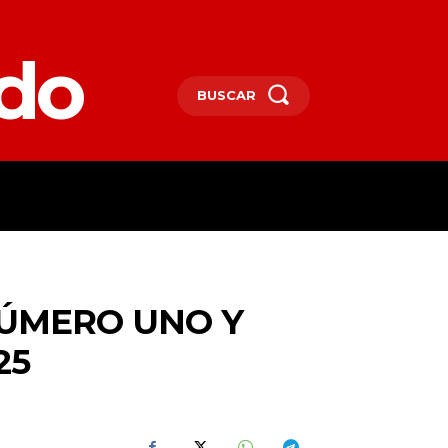
edo
BUSCAR
SPAÑA
DEPORTES
MORE
NÚMERO UNO Y
25