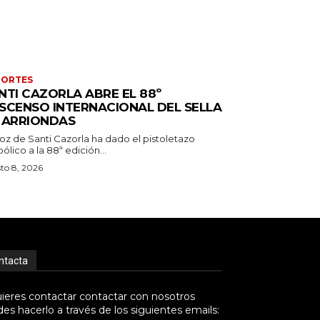
PORTES
NTI CAZORLA ABRE EL 88º
SCENSO INTERNACIONAL DEL SELLA
 ARRIONDAS
oz de Santi Cazorla ha dado el pistoletazo
ólico a la 88ª edición...
to 8, 2026
ntacta
uieres contactar contactar con nosotros
es hacerlo a través de los siguientes emails: