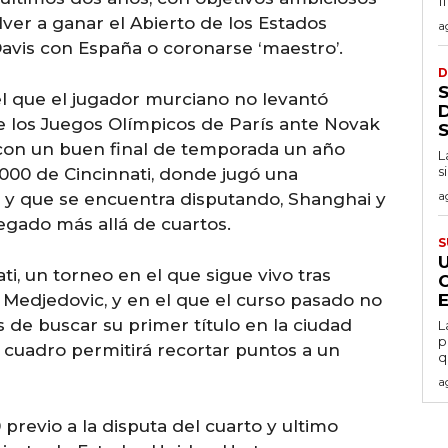
1
er a ganar el Abierto de los Estados
a
avis con España o coronarse ‘maestro’.
D
el que el jugador murciano no levantó
de los Juegos Olímpicos de París ante Novak
 con un buen final de temporada un año
L
s
1000 de Cincinnati, donde jugó una
a
23 y que se encuentra disputando, Shanghai y
legado más allá de cuartos.
S
i, un torneo en el que sigue vivo tras
edjedovic, y en el que el curso pasado no
 de buscar su primer título en la ciudad
L
p
 cuadro permitirá recortar puntos a un
q
a
 previo a la disputa del cuarto y ultimo