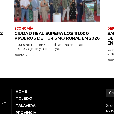
ECONOMÍA
DE
K2
CIUDAD REAL SUPERA LOS 111.000
SA
VIAJEROS DE TURISMO RURAL EN 2026
DE
EN
El turismo rural en Ciudad Real ha rebasado los
111.000 viajeros y alcanza ya...
La v
simb
agosto 8, 2026
agos
HOME
Co
TOLEDO
ra y
TALAVERA
Si q
pued
PROVINCIA