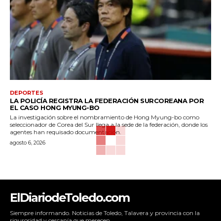
DEPORTES
LA POLICÍA REGISTRA LA FEDERACIÓN SURCOREANA POR
EL CASO HONG MYUNG-BO
La investigación sobre el nombramiento de Hong Myung-bo como
seleccionador de Corea del Sur llega a la sede de la federación, donde los
agentes han requisado documentación.
agosto 6, 2026
ElDiariodeToledo.com
Siempre informando. Noticias de Toledo, Talavera y provincia con la
rigurosidad y cercanía que merecen.