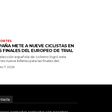
PORTES
PAÑA METE A NUEVE CICLISTAS EN
S FINALES DEL EUROPEO DE TRIAL
selección española de ciclismo logró este
nes nueve billetes para las finales del...
to 7, 2026
ntacta
uieres contactar contactar con nosotros