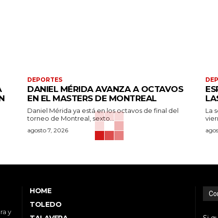
DEPORTES
DE
A
DANIEL MÉRIDA AVANZA A OCTAVOS
ES
N
EN EL MASTERS DE MONTREAL
LA
Daniel Mérida ya está en los octavos de final del
La 
torneo de Montreal, sexto...
vier
agosto 7, 2026
agos
HOME
Co
TOLEDO
ra y
TALAVERA
Si q