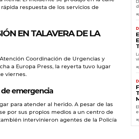
D
d
rápida respuesta de los servicios de
a
D
IÓN EN TALAVERA DE LA
T
L
 Atención Coordinación de Urgencias y
v
cha a Europa Press, la reyerta tuvo lugar
a
e viernes.
D
os de emergencia
T
gar para atender al herido. A pesar de las
E
rse por sus propios medios a un centro de
e
también intervinieron agentes de la Policía
a