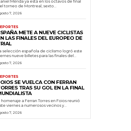
aniel Mérida ya está en los octavos de final
el torneo de Montreal, sexto...
gosto 7, 2026
EPORTES
ESPAÑA METE A NUEVE CICLISTAS
EN LAS FINALES DEL EUROPEO DE
RIAL
a selección española de ciclismo logró este
iernes nueve billetes para las finales del...
gosto 7, 2026
EPORTES
FOIOS SE VUELCA CON FERRAN
ORRES TRAS SU GOL EN LA FINAL
MUNDIALISTA
l homenaje a Ferran Torres en Foios reunió
ste viernes a numerosos vecinos y...
gosto 7, 2026