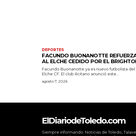
DEPORTES
FACUNDO BUONANOTTE REFUERZ
AL ELCHE CEDIDO POR EL BRIGHTO
Facundo Buonanotte ya es nuevo futbolista del
Elche CF. El club ilicitano anunció este...
agosto 7, 2026
ElDiariodeToledo.com
Siempre informando. Noticias de Toledo, Talave