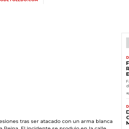
D
F
d
a
D
esiones tras ser atacado con un arma blanca
 Reina. El incidente se produjo en la calle