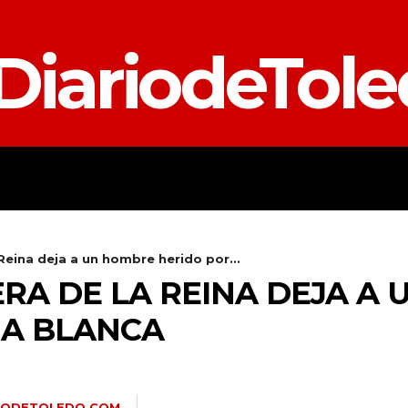
DiariodeTol
TALAVERA
PROVINCIA
E
Reina deja a un hombre herido por...
ERA DE LA REINA DEJA A
MA BLANCA
RIODETOLEDO.COM