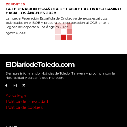
DEPORTES
LA FEDERACIÓN ESPAÑOLA DE CRICKET ACTIVA SU CAMINO
HACIA LOS ÁNGELES 2028
La nueva Federación Española de Cricket ya tiene sus estatutos
publicados en el BOE y prepara su incorporación al COE ante la
llegada del deporte a Los Ángeles 2028.
agosto 6, 2026
ElDiariodeToledo.com
Siempre informando. Noticias de Toledo, Talavera y provincia con la
rigurosidad y cercanía que merecen.
Aviso legal
Política de Privacidad
Política de cookies