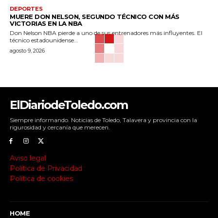
DEPORTES
MUERE DON NELSON, SEGUNDO TÉCNICO CON MÁS
VICTORIAS EN LA NBA
Don Nelson NBA pierde a uno de sus entrenadores más influyentes. El
técnico estadounidense...
agosto 9, 2026
ElDiariodeToledo.com
Siempre informando. Noticias de Toledo, Talavera y provincia con la
rigurosidad y cercanía que merecen.
Aviso legal
Política de Privacidad
Política de cookies
HOME