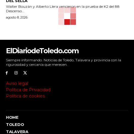
DEL SELLA
Walter Bouzán y Alberto Llera vencieron en la prueba de K2 del 88
Descenso...
agosto 8, 2026
ElDiariodeToledo.com
Siempre informando. Noticias de Toledo, Talavera y provincia con la
rigurosidad y cercanía que merecen.
Aviso legal
Política de Privacidad
Política de cookies
HOME
TOLEDO
TALAVERA