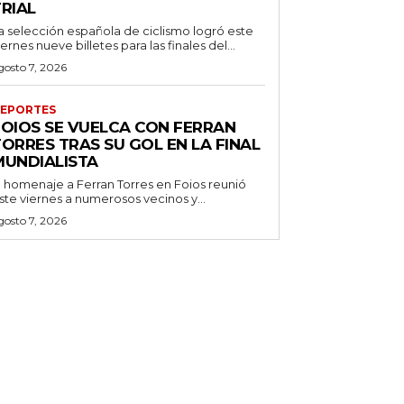
RIAL
a selección española de ciclismo logró este
iernes nueve billetes para las finales del...
gosto 7, 2026
EPORTES
FOIOS SE VUELCA CON FERRAN
ORRES TRAS SU GOL EN LA FINAL
MUNDIALISTA
l homenaje a Ferran Torres en Foios reunió
ste viernes a numerosos vecinos y...
gosto 7, 2026