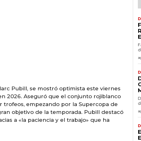
D
F
d
a
D
Marc Pubill, se mostró optimista este viernes
 en 2026. Aseguró que el conjunto rojiblanco
D
d
tar trofeos, empezando por la Supercopa de
a
ran objetivo de la temporada. Pubill destacó
ias a «la paciencia y el trabajo» que ha
D