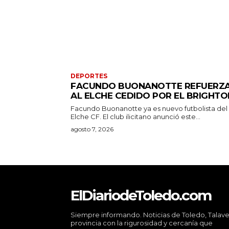
DEPORTES
FACUNDO BUONANOTTE REFUERZ
AL ELCHE CEDIDO POR EL BRIGHTO
Facundo Buonanotte ya es nuevo futbolista del
Elche CF. El club ilicitano anunció este...
agosto 7, 2026
ElDiariodeToledo.com
Siempre informando. Noticias de Toledo, Talave
provincia con la rigurosidad y cercanía que