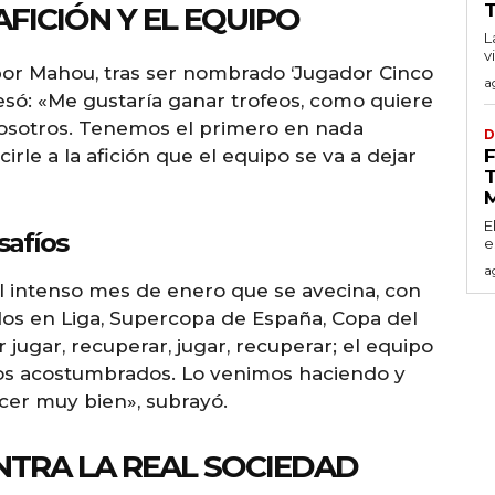
T
FICIÓN Y EL EQUIPO
L
v
or Mahou, tras ser nombrado ‘Jugador Cinco
a
resó: «Me gustaría ganar trofeos, como quiere
nosotros. Tenemos el primero en nada
D
rle a la afición que el equipo se va a dejar
T
E
safíos
e
a
el intenso mes de enero que se avecina, con
s en Liga, Supercopa de España, Copa del
jugar, recuperar, jugar, recuperar; el equipo
mos acostumbrados. Lo venimos haciendo y
cer muy bien», subrayó.
TRA LA REAL SOCIEDAD