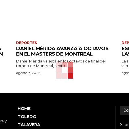
DEPORTES
DE
A
DANIEL MÉRIDA AVANZA A OCTAVOS
ES
N
EN EL MASTERS DE MONTREAL
LA
Daniel Mérida ya está en los octavos de final del
La 
torneo de Montreal, sexto...
vier
agosto 7, 2026
agos
HOME
Co
TOLEDO
ra y
TALAVERA
Si q