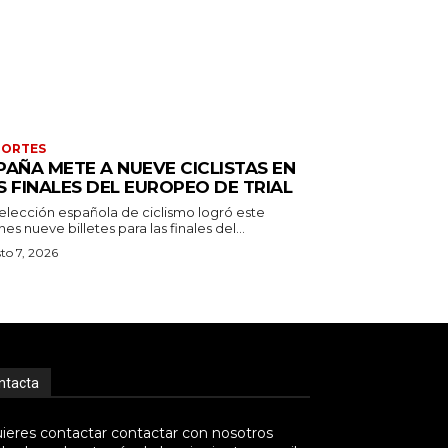
PORTES
PAÑA METE A NUEVE CICLISTAS EN
S FINALES DEL EUROPEO DE TRIAL
selección española de ciclismo logró este
nes nueve billetes para las finales del...
to 7, 2026
ntacta
uieres contactar contactar con nosotros