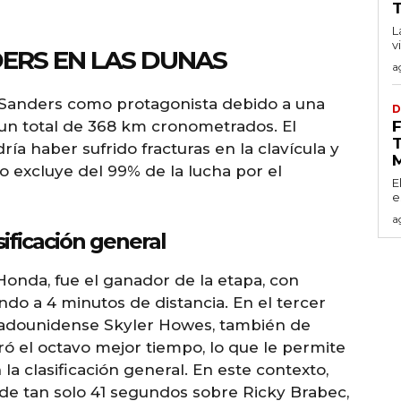
T
L
v
DERS EN LAS DUNAS
a
 Sanders como protagonista debido a una
D
 un total de 368 km cronometrados. El
T
ía haber sufrido fracturas en la clavícula y
o excluye del 99% de la lucha por el
E
e
a
sificación general
Honda, fue el ganador de la etapa, con
ndo a 4 minutos de distancia. En el tercer
estadounidense Skyler Howes, también de
ró el octavo mejor tiempo, lo que le permite
la clasificación general. En este contexto,
de tan solo 41 segundos sobre Ricky Brabec,