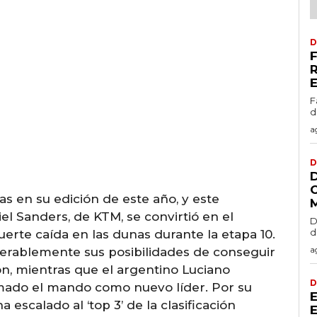
D
F
d
a
D
s en su edición de este año, y este
iel Sanders, de KTM, se convirtió en el
D
d
fuerte caída en las dunas durante la etapa 10.
a
erablemente sus posibilidades de conseguir
ón, mientras que el argentino Luciano
D
mado el mando como nuevo líder. Por su
 escalado al ‘top 3’ de la clasificación