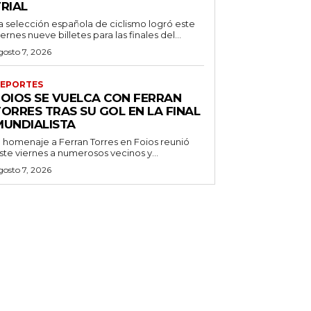
RIAL
a selección española de ciclismo logró este
iernes nueve billetes para las finales del...
gosto 7, 2026
EPORTES
FOIOS SE VUELCA CON FERRAN
ORRES TRAS SU GOL EN LA FINAL
MUNDIALISTA
l homenaje a Ferran Torres en Foios reunió
ste viernes a numerosos vecinos y...
gosto 7, 2026