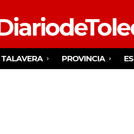
DiariodeTol
TALAVERA
PROVINCIA
E