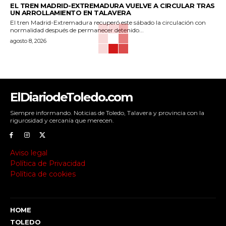
EL TREN MADRID-EXTREMADURA VUELVE A CIRCULAR TRAS
UN ARROLLAMIENTO EN TALAVERA
El tren Madrid-Extremadura recuperó este sábado la circulación con
normalidad después de permanecer detenido...
agosto 8, 2026
ElDiariodeToledo.com
Siempre informando. Noticias de Toledo, Talavera y provincia con la
rigurosidad y cercanía que merecen.
Aviso legal
Política de Privacidad
Política de cookies
HOME
TOLEDO