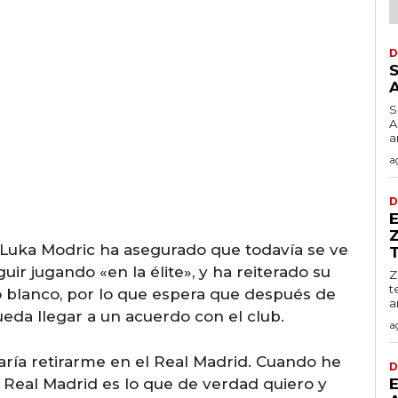
D
S
A
a
a
D
E
 Luka Modric ha asegurado que todavía se ve
guir jugando «en la élite», y ha reiterado su
Z
t
o blanco, por lo que espera que después de
a
ueda llegar a un acuerdo con el club.
a
ría retirarme en el Real Madrid. Cuando he
D
 Real Madrid es lo que de verdad quiero y