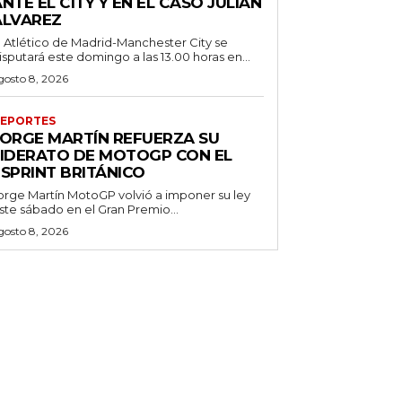
NTE EL CITY Y EN EL CASO JULIÁN
ÁLVAREZ
l Atlético de Madrid-Manchester City se
isputará este domingo a las 13.00 horas en...
gosto 8, 2026
EPORTES
JORGE MARTÍN REFUERZA SU
LIDERATO DE MOTOGP CON EL
ESPRINT BRITÁNICO
orge Martín MotoGP volvió a imponer su ley
ste sábado en el Gran Premio...
gosto 8, 2026