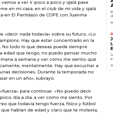
A
 vamos a ver ir poco a poco y ojalá pase
rme en mi casa, en el club de mi vida y ojalá
E
sta en El Partidazo de COPE con Juanma
d
a
 «decir nada todavía» sobre su futuro. «Lo
D
hampions. Hay que estar concentrado en la
po. No todo lo que deseas puede siempre
n la edad que tengo, no puedo pensar mucho
J
 semana a semana y ver cómo me siento, qué
e
sicamente, mentalmente. Hay que escuchar a
a
gunas decisiones. Durante la temporada no
sar en un año», subrayó.
 «fuerza» para continuar. «No puedo decir
poco, día a día, a ver cómo me siento. Por
o que todavía tengo fuerza, físico y fútbol
s que hablan de edad y claro que te molesta,