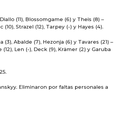
iallo (11), Blossomgame (6) y Theis (8) –
c (10), Strazel (12), Tarpey (-) y Hayes (4).
(3), Abalde (7), Hezonja (6) y Tavares (21) –
 (12), Len (-), Deck (9), Krämer (2) y Garuba
25.
anskyy. Eliminaron por faltas personales a