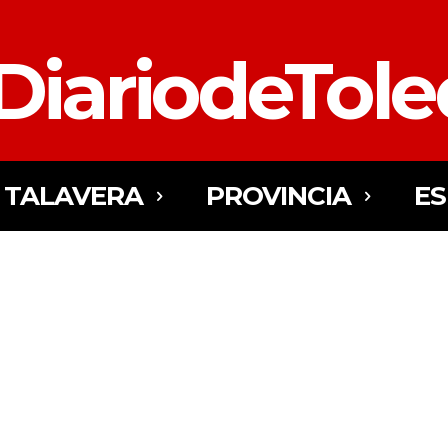
DiariodeTol
TALAVERA
PROVINCIA
E