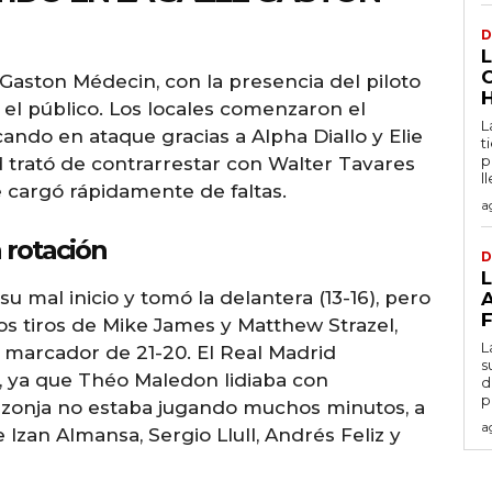
D
 Gaston Médecin, con la presencia del piloto
 el público. Los locales comenzaron el
L
ando en ataque gracias a Alpha Diallo y Elie
t
p
d trató de contrarrestar con Walter Tavares
l
e cargó rápidamente de faltas.
a
a rotación
D
su mal inicio y tomó la delantera (13-16), pero
s tiros de Mike James y Matthew Strazel,
L
 marcador de 21-20. El Real Madrid
s
s, ya que Théo Maledon lidiaba con
d
p
zonja no estaba jugando muchos minutos, a
a
Izan Almansa, Sergio Llull, Andrés Feliz y