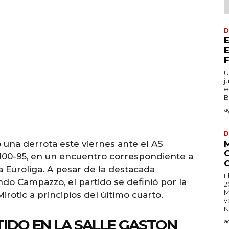
D
U
j
e
B
a
D
ó una derrota este viernes ante el AS
100-95, en un encuentro correspondiente a
la Euroliga. A pesar de la destacada
E
do Campazzo, el partido se definió por la
2
M
irotic a principios del último cuarto.
v
N
IDO EN LA SALLE GASTON
a