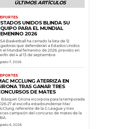
ÚLTIMOS ARTÍCULOS
EPORTES
ESTADOS UNIDOS BLINDA SU
EQUIPO PARA EL MUNDIAL
FEMENINO 2026
SA Basketball ha cerrado la lista de 12
ugadoras que defenderán a Estados Unidos
n el Mundial femenino de 2026, previsto en
erlín del 4 al 13 de septiembre.
gosto 7, 2026
EPORTES
MAC MCCLUNG ATERRIZA EN
GIRONA TRAS GANAR TRES
CONCURSOS DE MATES
l Bàsquet Girona incorpora para la temporada
026-27 al escolta estadounidense Mac
cClung, referente de la G League y tres
eces campeón del concurso de mates de la
BA.
gosto 6, 2026