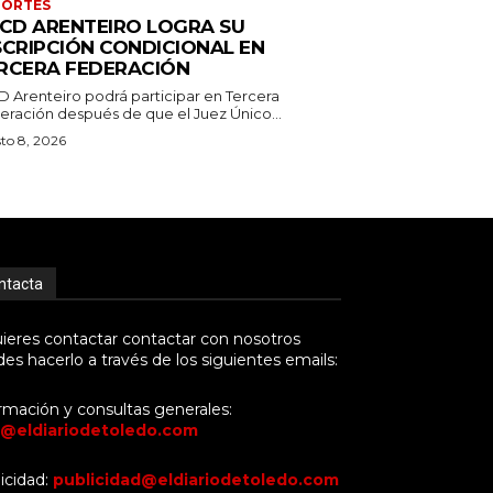
PORTES
 CD ARENTEIRO LOGRA SU
SCRIPCIÓN CONDICIONAL EN
RCERA FEDERACIÓN
CD Arenteiro podrá participar en Tercera
eración después de que el Juez Único...
to 8, 2026
ntacta
uieres contactar contactar con nosotros
es hacerlo a través de los siguientes emails:
rmación y consultas generales:
o@eldiariodetoledo.com
icidad:
publicidad@eldiariodetoledo.com