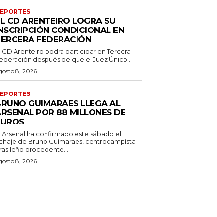
EPORTES
EL CD ARENTEIRO LOGRA SU
INSCRIPCIÓN CONDICIONAL EN
TERCERA FEDERACIÓN
l CD Arenteiro podrá participar en Tercera
ederación después de que el Juez Único...
gosto 8, 2026
EPORTES
BRUNO GUIMARAES LLEGA AL
ARSENAL POR 88 MILLONES DE
EUROS
l Arsenal ha confirmado este sábado el
ichaje de Bruno Guimaraes, centrocampista
rasileño procedente...
gosto 8, 2026