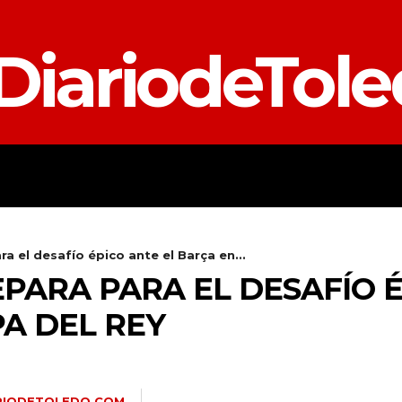
DiariodeTol
TALAVERA
PROVINCIA
E
ra el desafío épico ante el Barça en...
EPARA PARA EL DESAFÍO 
A DEL REY
RIODETOLEDO.COM