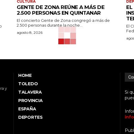
CULTURA
DE
GENTE DE ZONA REÚNE A MÁS DE
EL
2.500 PERSONAS EN QUINTANAR
IN
TE
El concierto Gente de Zona congregó a más de
2.500 personas durante la noche...
o
El 
Fed
agosto 8, 2026
agos
HOME
Co
TOLEDO
ra y
TALAVERA
Si q
pued
PROVINCIA
ESPAÑA
Info
inf
DEPORTES
Publ