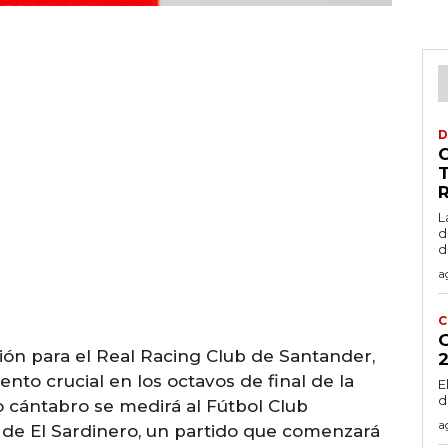
D
L
d
d
a
C
ón para el Real Racing Club de Santander,
to crucial en los octavos de final de la
E
d
o cántabro se medirá al Fútbol Club
a
de El Sardinero, un partido que comenzará