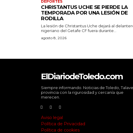
DEPORTES
CHRISTANTUS UCHE SE PIERDE LA
TEMPORADA POR UNA LESIÓN DE
RODILLA
La lesión de Christantus Uche dejará al delanter
nigeriano del Getafe CF fuera durante...
agosto 8, 2026
ElDiariodeToledo.com
Siempre informando. Noticias de Toledo, Talave
provincia con la rigurosidad y cercanía que
merecen.
Aviso legal
Política de Privacidad
Política de cookies