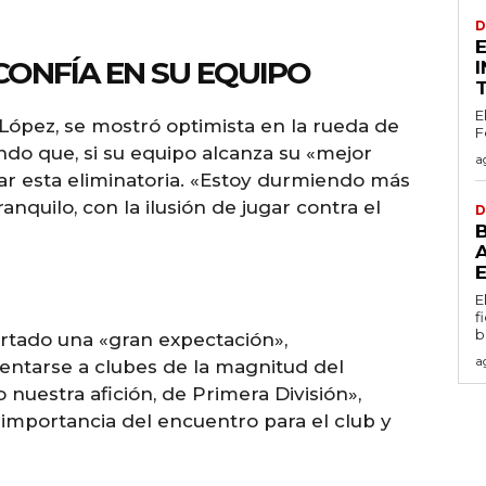
D
CONFÍA EN SU EQUIPO
E
 López, se mostró optimista en la rueda de
F
ndo que, si su equipo alcanza su «mejor
a
rar esta eliminatoria. «Estoy durmiendo más
nquilo, con la ilusión de jugar contra el
D
E
f
b
ertado una «gran expectación»,
a
rentarse a clubes de la magnitud del
nuestra afición, de Primera División»,
a importancia del encuentro para el club y