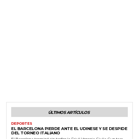
ÚLTIMOS ARTÍCULOS
DEPORTES
EL BARCELONA PIERDE ANTE EL UDINESE Y SE DESPIDE
DEL TORNEO ITALIANO
El Barcelona terminó sin trofeo la Friuli Venezia Giulia Cup tras