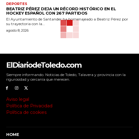
DEPORTES
BEATRIZ PÉREZ DEJA UN RÉCORD HISTÓRICO EN EL
HOCKEY ESPAÑOL CON 267 PARTIDOS
El Ayuntamiento de Santander ha homenajeado a Beatriz Pérez por
su trayectoria con la...
agosto 8, 2026
ElDiariodeToledo.com
Siempre informando. Noticias de Toledo, Talavera y provincia con la
rigurosidad y cercanía que merecen.
Aviso legal
Política de Privacidad
Política de cookies
HOME