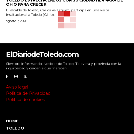
OHIO PARA CRECER
El alcalde de Toledo, Carlos Velázquez, participa en una visita
institucional a Toledo (Ohio)...
agosto 7, 2026
ElDiariodeToledo.com
Siempre informando. Noticias de Toledo, Talavera y provincia con la
rigurosidad y cercanía que merecen.
Aviso legal
Política de Privacidad
Política de cookies
HOME
TOLEDO