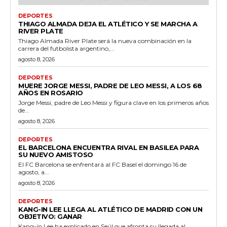
DEPORTES
THIAGO ALMADA DEJA EL ATLÉTICO Y SE MARCHA A
RIVER PLATE
Thiago Almada River Plate será la nueva combinación en la
carrera del futbolista argentino,...
agosto 8, 2026
DEPORTES
MUERE JORGE MESSI, PADRE DE LEO MESSI, A LOS 68
AÑOS EN ROSARIO
Jorge Messi, padre de Leo Messi y figura clave en los primeros años
de...
agosto 8, 2026
DEPORTES
EL BARCELONA ENCUENTRA RIVAL EN BASILEA PARA
SU NUEVO AMISTOSO
El FC Barcelona se enfrentará al FC Basel el domingo 16 de
agosto, a...
agosto 8, 2026
DEPORTES
KANG-IN LEE LLEGA AL ATLÉTICO DE MADRID CON UN
OBJETIVO: GANAR
Kang-in Lee ha explicado en Seúl que afronta su llegada al