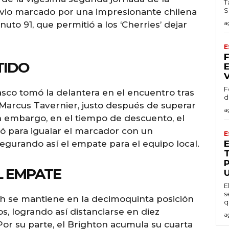
T
S
 vio marcado por una impresionante chilena
a
to 91, que permitió a los ‘Cherries’ dejar
E
TIDO
F
asco tomó la delantera en el encuentro tras
d
 Marcus Tavernier, justo después de superar
a
n embargo, en el tiempo de descuento, el
ó para igualar el marcador con un
E
egurando así el empate para el equipo local.
L EMPATE
E
s
h se mantiene en la decimoquinta posición
q
os, logrando así distanciarse en diez
a
or su parte, el Brighton acumula su cuarta