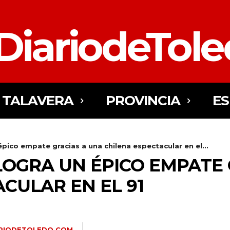
DiariodeTol
TALAVERA
PROVINCIA
E
ico empate gracias a una chilena espectacular en el...
GRA UN ÉPICO EMPATE 
CULAR EN EL 91
ARIODETOLEDO.COM