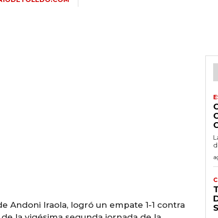
E
L
d
a
C
D
e Andoni Iraola, logró un empate 1-1 contra
 de la vigésima segunda jornada de la