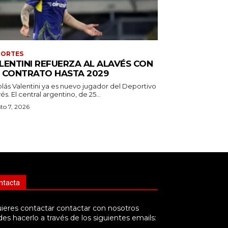
PORTES
LENTINI REFUERZA AL ALAVÉS CON
 CONTRATO HASTA 2029
olás Valentini ya es nuevo jugador del Deportivo
és. El central argentino, de 25...
to 7, 2026
ntacta
uieres contactar contactar con nosotros
es hacerlo a través de los siguientes emails: