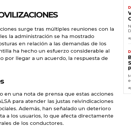
D
OVILIZACIONES
N
zaciones surge tras múltiples reuniones con la
D
ales la administración se ha mostrado
a
sturas en relación a las demandas de los
ntilla ha hecho un esfuerzo considerable al
D
 por llegar a un acuerdo, la respuesta de
S
M
s
e
a
o en una nota de prensa que estas acciones
LSA para atender las justas reivindicaciones
ociales. Además, han señalado un deterioro
ta a los usuarios, lo que afecta directamente
rales de los conductores.