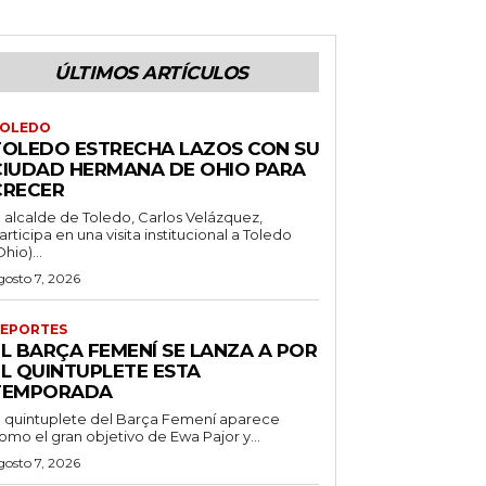
ÚLTIMOS ARTÍCULOS
OLEDO
TOLEDO ESTRECHA LAZOS CON SU
CIUDAD HERMANA DE OHIO PARA
CRECER
l alcalde de Toledo, Carlos Velázquez,
articipa en una visita institucional a Toledo
Ohio)...
gosto 7, 2026
EPORTES
EL BARÇA FEMENÍ SE LANZA A POR
EL QUINTUPLETE ESTA
TEMPORADA
l quintuplete del Barça Femení aparece
omo el gran objetivo de Ewa Pajor y...
gosto 7, 2026