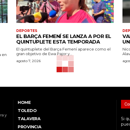
DEPORTES
DE
EL BARÇA FEMENÍ SE LANZA A POR EL
VA
QUINTUPLETE ESTA TEMPORADA
UN
El quintuplete del Barça Femení aparece como el
Nic
gran objetivo de Ewa Pajor y...
Alav
a en
agosto 7, 2026
agos
HOME
Co
TOLEDO
ra y
TALAVERA
Si q
pued
PROVINCIA