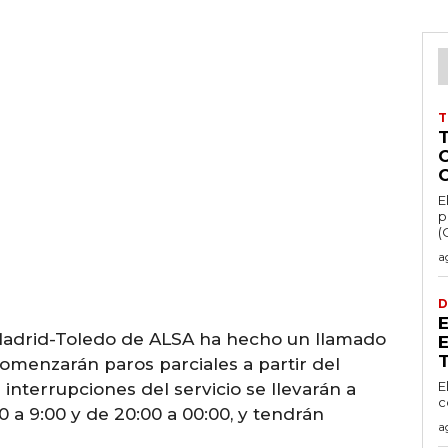
T
E
p
(
a
D
 Madrid-Toledo de ALSA ha hecho un llamado
comenzarán paros parciales a partir del
E
interrupciones del servicio se llevarán a
c
0 a 9:00 y de 20:00 a 00:00, y tendrán
a