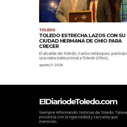
TOLEDO
TOLEDO ESTRECHA LAZOS CON SU
CIUDAD HERMANA DE OHIO PARA
CRECER
El alcalde de Toledo, Carlos Velázquez, particip
una visita institucional a Toledo (Ohio)...
agosto 7, 2026
ElDiariodeToledo.com
Siempre informando. Noticias de Toledo, Talave
provincia con la rigurosidad y cercanía que
merecen.