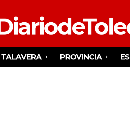
DiariodeTol
TALAVERA
PROVINCIA
E