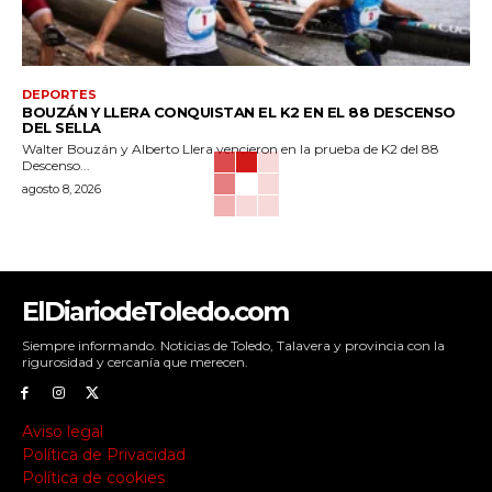
DEPORTES
BOUZÁN Y LLERA CONQUISTAN EL K2 EN EL 88 DESCENSO
DEL SELLA
Walter Bouzán y Alberto Llera vencieron en la prueba de K2 del 88
Descenso...
agosto 8, 2026
ElDiariodeToledo.com
Siempre informando. Noticias de Toledo, Talavera y provincia con la
rigurosidad y cercanía que merecen.
Aviso legal
Política de Privacidad
Política de cookies