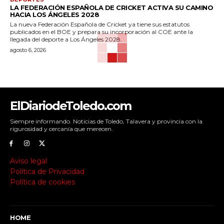
LA FEDERACIÓN ESPAÑOLA DE CRICKET ACTIVA SU CAMINO
HACIA LOS ÁNGELES 2028
La nueva Federación Española de Cricket ya tiene sus estatutos
publicados en el BOE y prepara su incorporación al COE ante la
llegada del deporte a Los Ángeles 2028.
agosto 6, 2026
ElDiariodeToledo.com
Siempre informando. Noticias de Toledo, Talavera y provincia con la
rigurosidad y cercanía que merecen.
Aviso legal
Política de Privacidad
Política de cookies
HOME