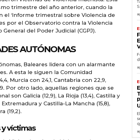
T
S
ismo trimestre del año anterior, cuando la
a
n el ‘Informe trimestral sobre Violencia de
es por el Observatorio contra la Violencia
E
General del Poder Judicial (CGPJ).
ADES AUTÓNOMAS
F
d
tónomas, Baleares lidera con un alarmante
a
res. A esta le siguen la Comunidad
,4, Murcia con 24,1, Cantabria con 22,9,
E
9. Por otro lado, aquellas regiones que se
 son Galicia (12,9), La Rioja (13,4), Castilla y
co, Extremadura y Castilla-La Mancha (15,8),
a (19,2).
E
s
q
 y víctimas
a