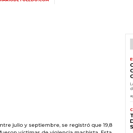
E
L
d
a
C
D
re julio y septiembre, se registró que 19,8
ueron víctimas de violencia machista. Esta