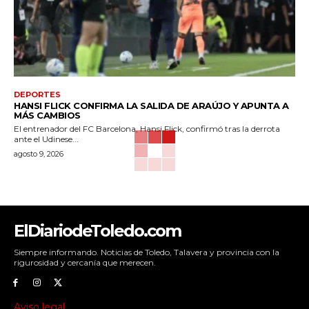
DEPORTES
HANSI FLICK CONFIRMA LA SALIDA DE ARAÚJO Y APUNTA A
MÁS CAMBIOS
El entrenador del FC Barcelona, Hansi Flick, confirmó tras la derrota
ante el Udinese...
agosto 9, 2026
ElDiariodeToledo.com
Siempre informando. Noticias de Toledo, Talavera y provincia con la
rigurosidad y cercanía que merecen.
Aviso legal