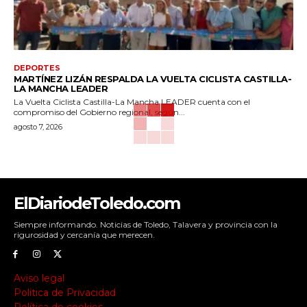
DEPORTES
MARTÍNEZ LIZÁN RESPALDA LA VUELTA CICLISTA CASTILLA-
LA MANCHA LEADER
La Vuelta Ciclista Castilla-La Mancha LEADER cuenta con el
compromiso del Gobierno regional, según...
agosto 7, 2026
ElDiariodeToledo.com
Siempre informando. Noticias de Toledo, Talavera y provincia con la
rigurosidad y cercanía que merecen.
Aviso legal
Política de Privacidad