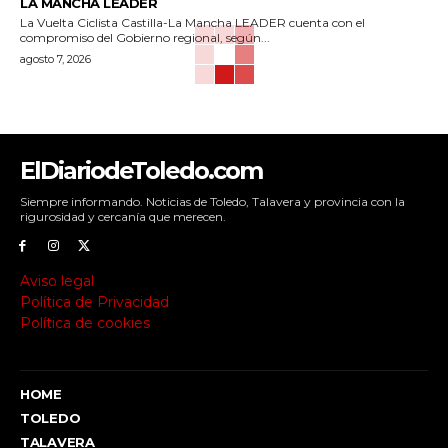
LA MANCHA LEADER
La Vuelta Ciclista Castilla-La Mancha LEADER cuenta con el
compromiso del Gobierno regional, según...
agosto 7, 2026
ElDiariodeToledo.com
Siempre informando. Noticias de Toledo, Talavera y provincia con la
rigurosidad y cercanía que merecen.
Aviso legal
Política de Privacidad
Política de cookies
HOME
TOLEDO
TALAVERA