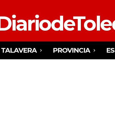
DiariodeTol
TALAVERA
PROVINCIA
E