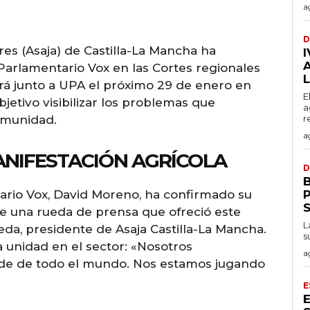
a
D
res (Asaja) de Castilla-La Mancha ha
Parlamentario Vox en las Cortes regionales
rá junto a UPA el próximo 29 de enero en
E
jetivo visibilizar los problemas que
a
comunidad.
r
a
ANIFESTACIÓN AGRÍCOLA
D
ario Vox, David Moreno, ha confirmado su
P
nte una rueda de prensa que ofreció este
L
eda, presidente de Asaja Castilla-La Mancha.
s
a unidad en el sector: «Nosotros
a
de de todo el mundo. Nos estamos jugando
E