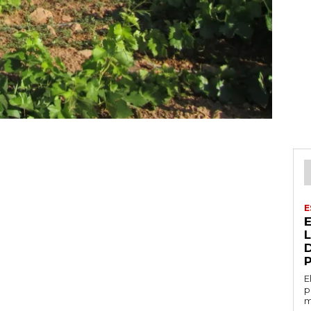
E
E
p
m