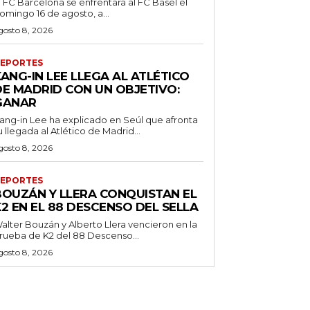
l FC Barcelona se enfrentará al FC Basel el
omingo 16 de agosto, a...
gosto 8, 2026
EPORTES
ANG-IN LEE LLEGA AL ATLÉTICO
DE MADRID CON UN OBJETIVO:
GANAR
ang-in Lee ha explicado en Seúl que afronta
u llegada al Atlético de Madrid...
gosto 8, 2026
EPORTES
BOUZÁN Y LLERA CONQUISTAN EL
2 EN EL 88 DESCENSO DEL SELLA
alter Bouzán y Alberto Llera vencieron en la
rueba de K2 del 88 Descenso...
gosto 8, 2026