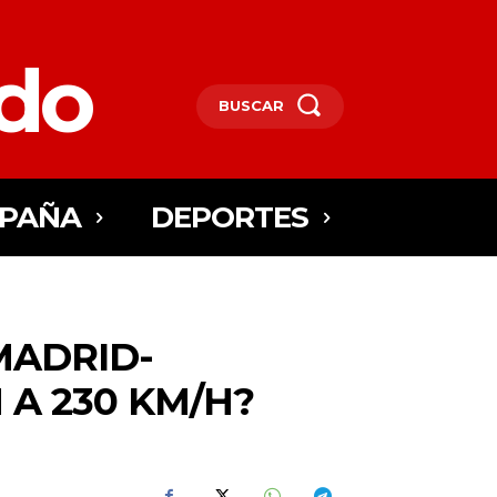
edo
BUSCAR
SPAÑA
DEPORTES
MADRID-
A 230 KM/H?