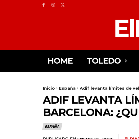
El
HOME
TOLEDO
Inicio
España
Adif levanta límites de v
ADIF LEVANTA LÍ
BARCELONA: ¿QU
ESPAÑA
PUBLICADO EN
ELDIA
ENERO 22, 2026