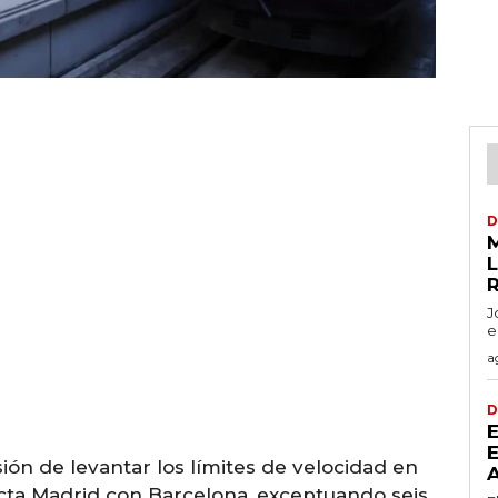
D
L
J
e
a
D
sión de levantar los límites de velocidad en
ecta Madrid con Barcelona, exceptuando seis