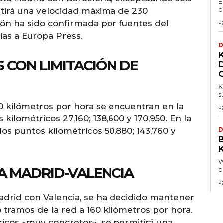
E
d
tirá una velocidad máxima de 230
a
ión ha sido confirmada por fuentes del
rias a Europa Press.
D
K
 CON LIMITACIÓN DE
K
s
0 kilómetros por hora se encuentran en la
a
 kilométricos 27,160; 138,600 y 170,950. En la
n los puntos kilométricos 50,880; 143,760 y
D
K
W
EA MADRID-VALENCIA
p
a
adrid con Valencia, se ha decidido mantener
o tramos de la red a 160 kilómetros por hora.
ricos «muy concretos», se permitirá una