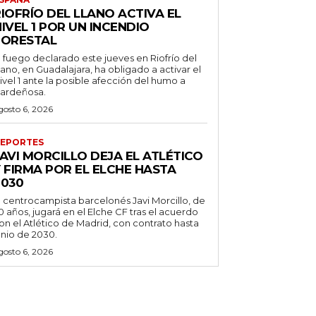
IOFRÍO DEL LLANO ACTIVA EL
IVEL 1 POR UN INCENDIO
FORESTAL
l fuego declarado este jueves en Riofrío del
lano, en Guadalajara, ha obligado a activar el
ivel 1 ante la posible afección del humo a
ardeñosa.
gosto 6, 2026
EPORTES
AVI MORCILLO DEJA EL ATLÉTICO
 FIRMA POR EL ELCHE HASTA
2030
l centrocampista barcelonés Javi Morcillo, de
0 años, jugará en el Elche CF tras el acuerdo
on el Atlético de Madrid, con contrato hasta
unio de 2030.
gosto 6, 2026