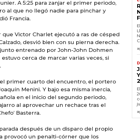
nier. A 5:25 para zanjar el primer periodo,
R
ro al que no llegó nadie para pinchar y
N
ió Francia.
E
L
 que Victor Charlet ejecutó a ras de césped
N
C
Calzado, desvió bien con su pierna derecha.
a
conjunto entrenado por John-John Dohmen
a estuvo cerca de marcar varias veces, si
D
.
J
Y
l primer cuarto del encuentro, el portero
Joaquín Menini. Y bajo esa misma inercia,
E
2
añola en el inicio del segundo periodo,
c
j
jarro al aprovechar un rechace tras el
a
Chefo’ Basterra.
n parada después de un disparo del propio
da provocó un penalti-córner que los