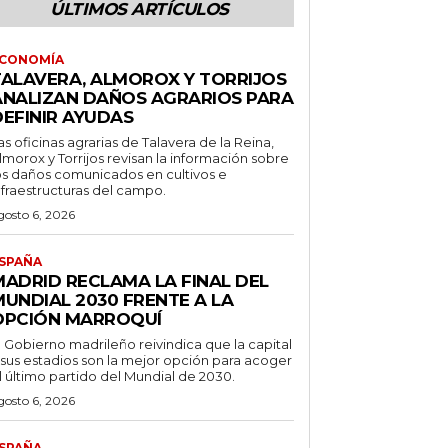
ÚLTIMOS ARTÍCULOS
CONOMÍA
TALAVERA, ALMOROX Y TORRIJOS
ANALIZAN DAÑOS AGRARIOS PARA
DEFINIR AYUDAS
as oficinas agrarias de Talavera de la Reina,
lmorox y Torrijos revisan la información sobre
os daños comunicados en cultivos e
nfraestructuras del campo.
gosto 6, 2026
SPAÑA
MADRID RECLAMA LA FINAL DEL
MUNDIAL 2030 FRENTE A LA
OPCIÓN MARROQUÍ
l Gobierno madrileño reivindica que la capital
 sus estadios son la mejor opción para acoger
l último partido del Mundial de 2030.
gosto 6, 2026
SPAÑA