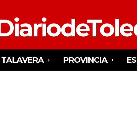
DiariodeTol
TALAVERA
PROVINCIA
E