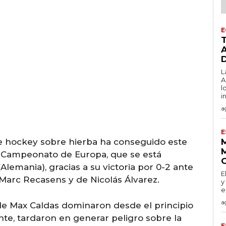
E
L
A
l
i
a
E
e hockey sobre hierba ha conseguido este
l Campeonato de Europa, que se está
emania), gracias a su victoria por 0-2 ante
E
 Marc Recasens y de Nicolás Álvarez.
y
e
a
 de Max Caldas dominaron desde el principio
nte, tardaron en generar peligro sobre la
E