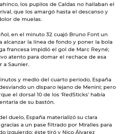
ahínco, los pupilos de Caldas no hallaban el
rival, que los amargó hasta el descanso y
dolor de muelas.
ñol, en el minuto 32 cuajó Bruno Font un
 alcanzar la línea de fondo y poner la bola
aga francesa impidió el gol de Marc Reyné;
vo atento para domar el rechace de esa
r a Saunier.
inutos y medio del cuarto periodo, España
desviando un disparo lejano de Menini; pero
que el dorsal 10 de los ‘RedSticks’ había
entaria de su bastón.
del duelo, España materializó su clara
 gracias a un pase filtrado por Miralles para
o izquierdo; éste tiró y Nico Álvarez