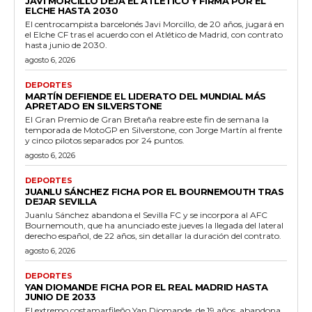
JAVI MORCILLO DEJA EL ATLÉTICO Y FIRMA POR EL
ELCHE HASTA 2030
El centrocampista barcelonés Javi Morcillo, de 20 años, jugará en
el Elche CF tras el acuerdo con el Atlético de Madrid, con contrato
hasta junio de 2030.
agosto 6, 2026
DEPORTES
MARTÍN DEFIENDE EL LIDERATO DEL MUNDIAL MÁS
APRETADO EN SILVERSTONE
El Gran Premio de Gran Bretaña reabre este fin de semana la
temporada de MotoGP en Silverstone, con Jorge Martín al frente
y cinco pilotos separados por 24 puntos.
agosto 6, 2026
DEPORTES
JUANLU SÁNCHEZ FICHA POR EL BOURNEMOUTH TRAS
DEJAR SEVILLA
Juanlu Sánchez abandona el Sevilla FC y se incorpora al AFC
Bournemouth, que ha anunciado este jueves la llegada del lateral
derecho español, de 22 años, sin detallar la duración del contrato.
agosto 6, 2026
DEPORTES
YAN DIOMANDE FICHA POR EL REAL MADRID HASTA
JUNIO DE 2033
El extremo costamarfileño Yan Diomande, de 19 años, abandona