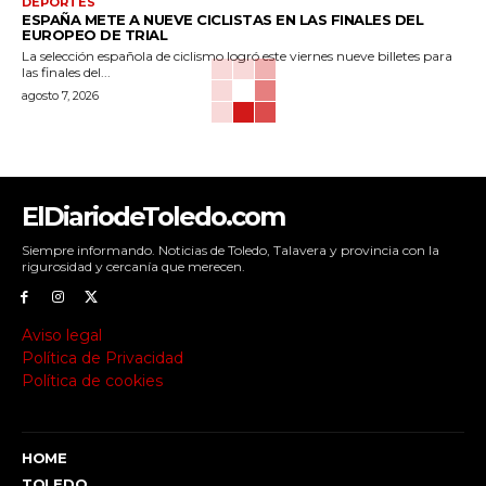
DEPORTES
ESPAÑA METE A NUEVE CICLISTAS EN LAS FINALES DEL
EUROPEO DE TRIAL
La selección española de ciclismo logró este viernes nueve billetes para
las finales del...
agosto 7, 2026
ElDiariodeToledo.com
Siempre informando. Noticias de Toledo, Talavera y provincia con la
rigurosidad y cercanía que merecen.
Aviso legal
Política de Privacidad
Política de cookies
HOME
TOLEDO