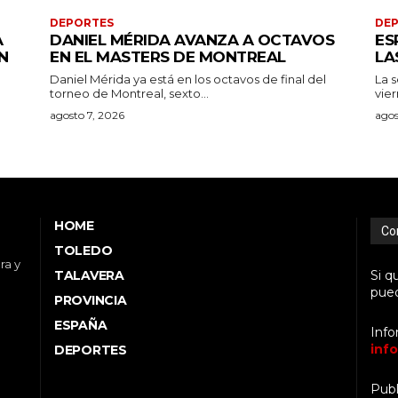
DEPORTES
DE
A
DANIEL MÉRIDA AVANZA A OCTAVOS
ES
N
EN EL MASTERS DE MONTREAL
LA
Daniel Mérida ya está en los octavos de final del
La 
torneo de Montreal, sexto...
vier
agosto 7, 2026
agos
HOME
Co
TOLEDO
ra y
TALAVERA
Si q
pued
PROVINCIA
ESPAÑA
Info
inf
DEPORTES
Publ