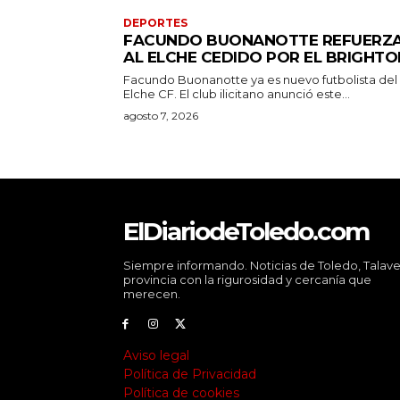
DEPORTES
FACUNDO BUONANOTTE REFUERZ
AL ELCHE CEDIDO POR EL BRIGHTO
Facundo Buonanotte ya es nuevo futbolista del
Elche CF. El club ilicitano anunció este...
agosto 7, 2026
ElDiariodeToledo.com
Siempre informando. Noticias de Toledo, Talave
provincia con la rigurosidad y cercanía que
merecen.
Aviso legal
Política de Privacidad
Política de cookies