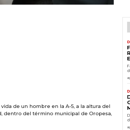
D
F
d
a
D
vida de un hombre en la A-5, a la altura del
d, dentro del término municipal de Oropesa,
D
d
a