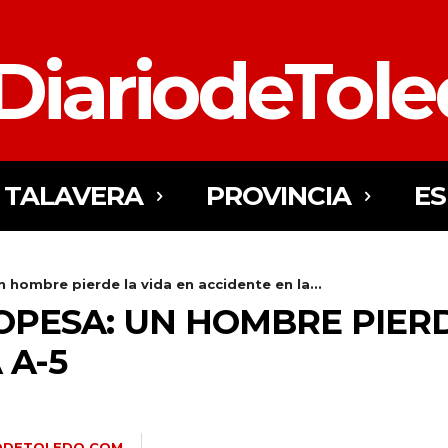
DiariodeTol
TALAVERA
PROVINCIA
E
 hombre pierde la vida en accidente en la...
OPESA: UN HOMBRE PIERD
 A-5
IODETOLEDO.COM