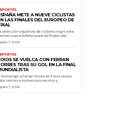
EPORTES
ESPAÑA METE A NUEVE CICLISTAS
EN LAS FINALES DEL EUROPEO DE
RIAL
a selección española de ciclismo logró este
iernes nueve billetes para las finales del...
gosto 7, 2026
EPORTES
FOIOS SE VUELCA CON FERRAN
ORRES TRAS SU GOL EN LA FINAL
MUNDIALISTA
l homenaje a Ferran Torres en Foios reunió
ste viernes a numerosos vecinos y...
gosto 7, 2026