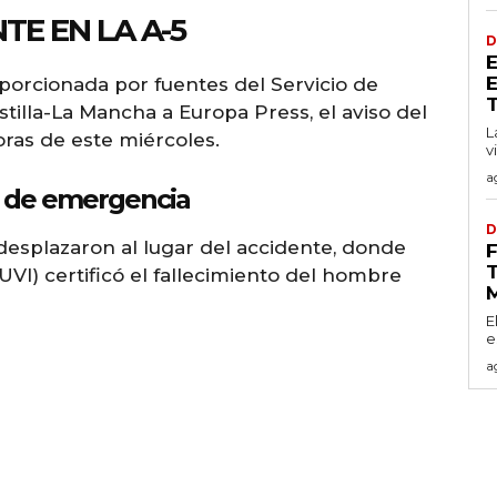
TE EN LA A-5
D
porcionada por fuentes del Servicio de
T
tilla-La Mancha a Europa Press, el aviso del
L
oras de este miércoles.
v
a
os de emergencia
D
e desplazaron al lugar del accidente, donde
T
(UVI) certificó el fallecimiento del hombre
E
e
a