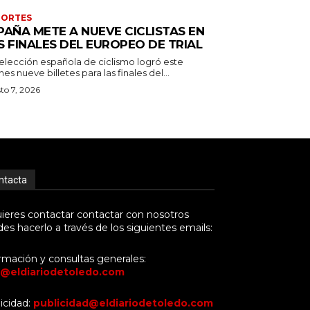
PORTES
PAÑA METE A NUEVE CICLISTAS EN
S FINALES DEL EUROPEO DE TRIAL
selección española de ciclismo logró este
nes nueve billetes para las finales del...
to 7, 2026
ntacta
uieres contactar contactar con nosotros
es hacerlo a través de los siguientes emails:
rmación y consultas generales:
o@eldiariodetoledo.com
icidad:
publicidad@eldiariodetoledo.com