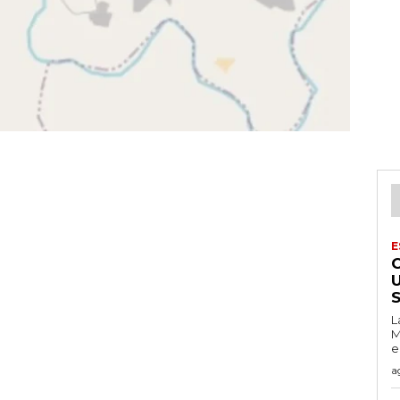
E
L
M
e
a