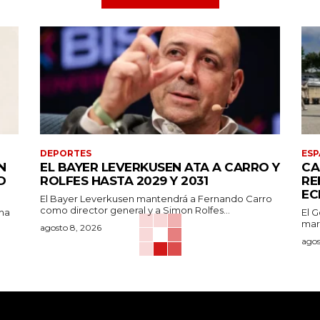
DEPORTES
ESP
N
EL BAYER LEVERKUSEN ATA A CARRO Y
CA
D
ROLFES HASTA 2029 Y 2031
RE
EC
El Bayer Leverkusen mantendrá a Fernando Carro
como director general y a Simon Rolfes...
 ha
El 
marc
agosto 8, 2026
agos