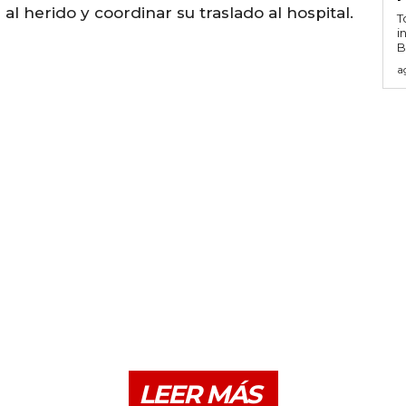
al herido y coordinar su traslado al hospital.
T
i
B
a
LEER MÁS