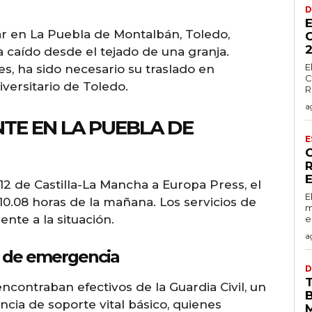
D
ar en La Puebla de Montalbán, Toledo,
2
caído desde el tejado de una granja.
E
s, ha sido necesario su traslado en
C
iversitario de Toledo.
R
a
TE EN LA PUEBLA DE
E
2 de Castilla-La Mancha a Europa Press, el
E
 10.08 horas de la mañana. Los servicios de
m
te a la situación.
e
a
os de emergencia
D
encontraban efectivos de la Guardia Civil, un
ia de soporte vital básico, quienes
M