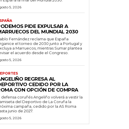
n España la final del Mundial 2030.
gosto 5, 2026
SPAÑA
PODEMOS PIDE EXPULSAR A
MARRUECOS DEL MUNDIAL 2030
ablo Fernández reclama que España
rganice el torneo de 2030 junto a Portugal y
xcluya a Marruecos, mientras Sumar plantea
evisar el acuerdo desde el Congreso.
gosto 5, 2026
EPORTES
ANGELIÑO REGRESA AL
DEPORTIVO CEDIDO POR LA
ROMA CON OPCIÓN DE COMPRA
l defensa coruñés Angeliño volverá a vestir la
amiseta del Deportivo de La Coruña la
róxima campaña, cedido por la AS Roma
asta junio de 2027.
gosto 5, 2026