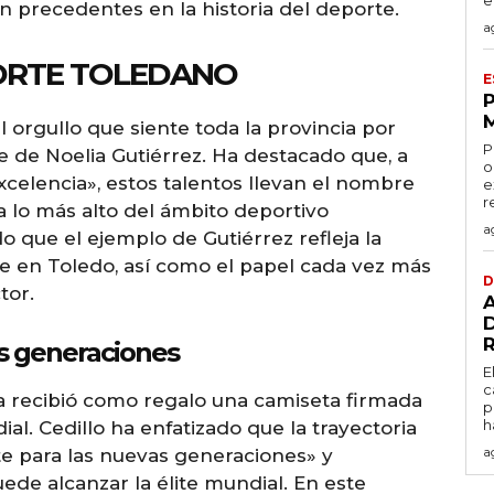
e
n precedentes en la historia del deporte.
a
ORTE TOLEDANO
E
 orgullo que siente toda la provincia por
P
e de Noelia Gutiérrez. Ha destacado que, a
o
xcelencia», estos talentos llevan el nombre
e
r
a lo más alto del ámbito deportivo
a
o que el ejemplo de Gutiérrez refleja la
te en Toledo, así como el papel cada vez más
D
tor.
as generaciones
E
c
ta recibió como regalo una camiseta firmada
p
h
dial. Cedillo ha enfatizado que la trayectoria
a
te para las nuevas generaciones» y
de alcanzar la élite mundial. En este