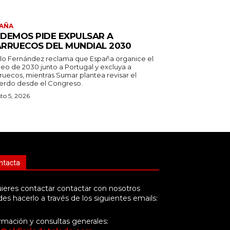
AÑA
DEMOS PIDE EXPULSAR A
RRUECOS DEL MUNDIAL 2030
lo Fernández reclama que España organice el
neo de 2030 junto a Portugal y excluya a
ruecos, mientras Sumar plantea revisar el
erdo desde el Congreso.
to 5, 2026
ntacta
uieres contactar contactar con nosotros
es hacerlo a través de los siguientes emails:
rmación y consultas generales: