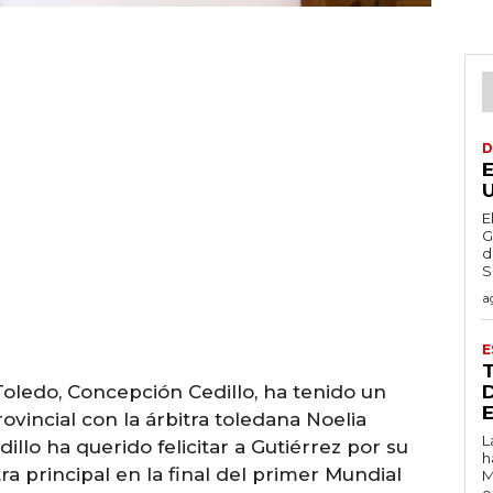
D
E
G
d
S
a
E
Toledo, Concepción Cedillo, ha tenido un
vincial con la árbitra toledana Noelia
L
illo ha querido felicitar a Gutiérrez por su
h
tra principal en la final del primer Mundial
M