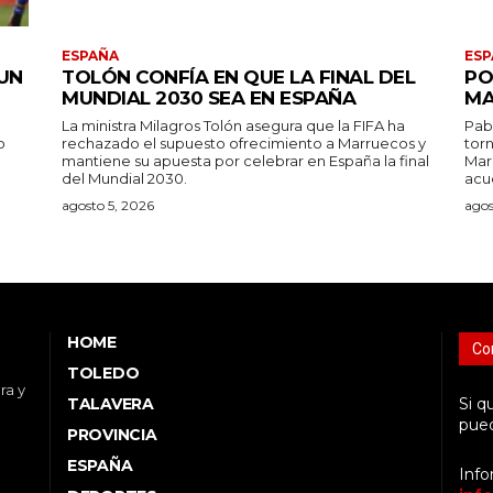
ESPAÑA
ESP
UN
TOLÓN CONFÍA EN QUE LA FINAL DEL
PO
MUNDIAL 2030 SEA EN ESPAÑA
MA
La ministra Milagros Tolón asegura que la FIFA ha
Pab
o
rechazado el supuesto ofrecimiento a Marruecos y
tor
mantiene su apuesta por celebrar en España la final
Mar
del Mundial 2030.
acu
agosto 5, 2026
agos
HOME
Co
TOLEDO
ra y
TALAVERA
Si q
pued
PROVINCIA
ESPAÑA
Info