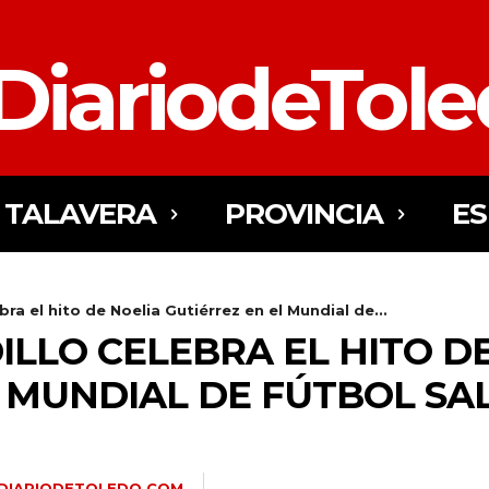
DiariodeTol
TALAVERA
PROVINCIA
E
ra el hito de Noelia Gutiérrez en el Mundial de...
LLO CELEBRA EL HITO D
L MUNDIAL DE FÚTBOL SA
DIARIODETOLEDO.COM