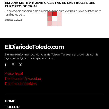
ESPAÑA METE A NUEVE CICLISTAS EN LAS FINALES DEL
EUROPEO DE TRIAL
La selección española de ciclismo logró este viernes nueve billetes para
las finales del...
agosto 7, 2026
ElDiariodeToledo.com
Siempre informando. Noticias de Toledo, Talavera y provincia con la
rigurosidad y cercanía que merecen.
Aviso legal
Política de Privacidad
Política de cookies
HOME
TOLEDO