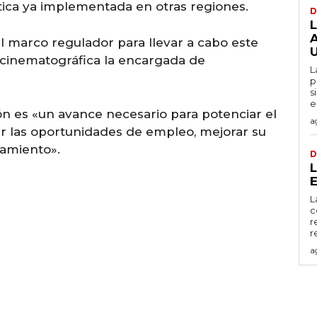
ctica ya implementada en otras regiones.
D
A
el marco regulador para llevar a cabo este
a cinematográfica la encargada de
L
p
s
e
n es «un avance necesario para potenciar el
a
ar las oportunidades de empleo, mejorar su
namiento».
D
L
c
r
r
a