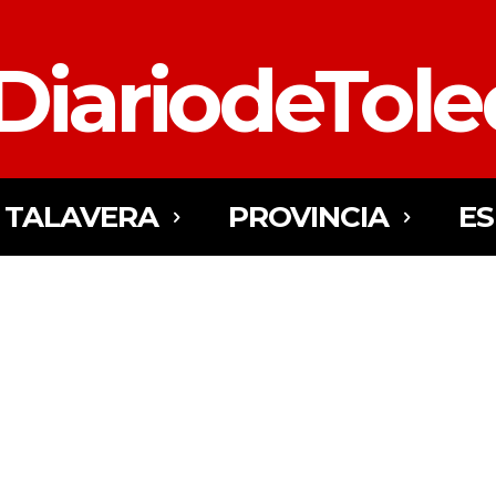
DiariodeTol
TALAVERA
PROVINCIA
E