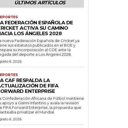
ÚLTIMOS ARTÍCULOS
EPORTES
LA FEDERACIÓN ESPAÑOLA DE
CRICKET ACTIVA SU CAMINO
HACIA LOS ÁNGELES 2028
a nueva Federación Española de Cricket ya
iene sus estatutos publicados en el BOE y
repara su incorporación al COE ante la
legada del deporte a Los Ángeles 2028.
gosto 6, 2026
EPORTES
LA CAF RESPALDA LA
ACTUALIZACIÓN DE FIFA
FORWARD ENTERPRISE
a Confederación Africana de Fútbol mantiene
u apoyo a Gianni Infantino y avala la revisión
e FIFA Forward Enterprise, la propuesta que
lanteaba privatizar el Mundial.
gosto 6, 2026