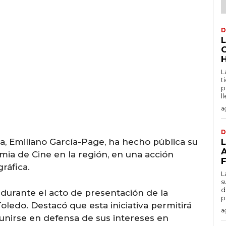
D
L
t
p
l
a
D
a, Emiliano García-Page, ha hecho pública su
ia de Cine en la región, en una acción
ráfica.
L
s
d
durante el acto de presentación de la
p
Toledo. Destacó que esta iniciativa permitirá
a
«unirse en defensa de sus intereses en