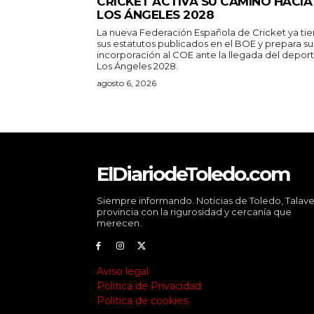
CRICKET ACTIVA SU CAMINO HACIA
LOS ÁNGELES 2028
La nueva Federación Española de Cricket ya ti
sus estatutos publicados en el BOE y prepara su
incorporación al COE ante la llegada del depor
Los Ángeles 2028.
agosto 6, 2026
ElDiariodeToledo.com
Siempre informando. Noticias de Toledo, Talave
provincia con la rigurosidad y cercanía que
merecen.
Aviso legal
Política de Privacidad
Política de cookies