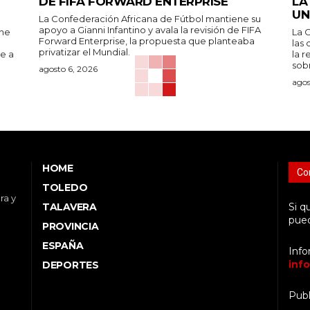
DE FIFA FORWARD ENTERPRISE
LA
UN
La Confederación Africana de Fútbol mantiene su
apoyo a Gianni Infantino y avala la revisión de FIFA
ene
La 
Forward Enterprise, la propuesta que planteaba
las 
privatizar el Mundial.
te a
la r
sob
agosto 6, 2026
agos
HOME
Co
TOLEDO
ra y
TALAVERA
Si q
pued
PROVINCIA
ESPAÑA
Info
inf
DEPORTES
Publ