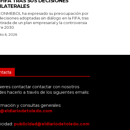
 FIFA TRAS SUS DECISIONES
ILATERALES
CONMEBOL ha expresado su preocupación por
decisiones adoptadas sin diálogo en la FIFA, tras
etirada de un plan empresarial y la controversia
re 2030.
to 6, 2026
ntacta
uieres contactar contactar con nosotros
es hacerlo a través de los siguientes emails:
rmación y consultas generales:
o@eldiariodetoledo.com
icidad:
publicidad@eldiariodetoledo.com